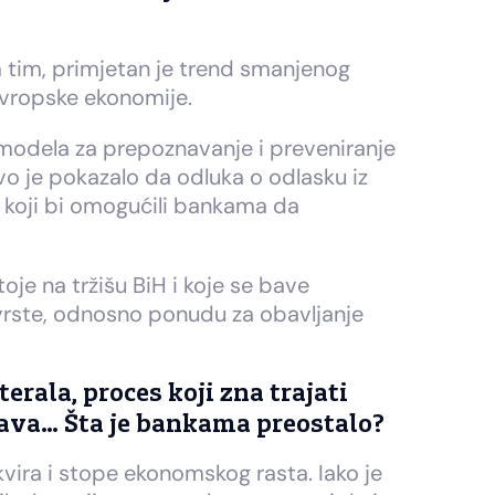
 tim, primjetan je trend smanjenog
evropske ekonomije.
modela za prepoznavanje i preveniranje
vo je pokazalo da odluka o odlasku iz
ra koji bi omogućili bankama da
oje na tržišu BiH i koje se bave
vrste, odnosno ponudu za obavljanje
erala, proces koji zna trajati
ešava… Šta je bankama preostalo?
vira i stope ekonomskog rasta. Iako je