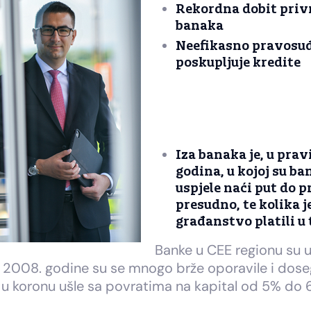
Rekordna dobit priv
banaka
Neefikasno pravosuđ
poskupljuje kredite
Iza banaka je, u prav
godina, u kojoj su b
uspjele naći put do p
presudno, te kolika j
građanstvo platili u
Banke u CEE regionu su uv
e 2008. godine su se mnogo brže oporavile i dose
u koronu ušle sa povratima na kapital od 5% do 