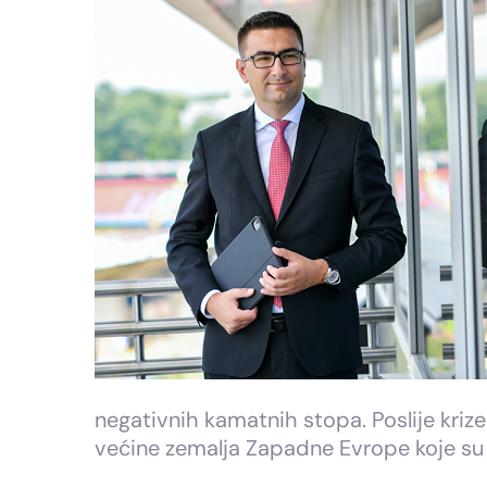
negativnih kamatnih stopa. Poslije kriz
većine zemalja Zapadne Evrope koje su 