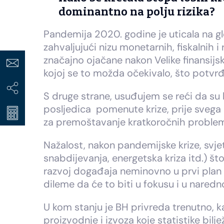
dominantno na polju rizika?
Pandemija 2020. godine je uticala na glo
zahvaljujući nizu monetarnih, fiskalnih 
značajno ojačane nakon Velike finansijsk
kojoj se to možda očekivalo, što potvr
S druge strane, usuđujem se reći da su 
posljedica pomenute krize, prije svega 
za premoštavanje kratkoročnih proble
Nažalost, nakon pandemijske krize, svje
snabdijevanja, energetska kriza itd.) št
razvoj događaja neminovno u prvi plan s
dileme da će to biti u fokusu i u nared
U kom stanju je BH privreda trenutno, 
proizvodnje i izvoza koje statistike bil