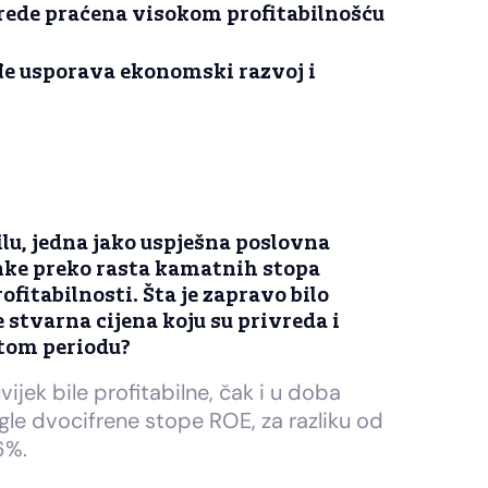
rede praćena visokom profitabilnošću
e usporava ekonomski razvoj i
ilu, jedna jako uspješna poslovna
anke preko rasta kamatnih stopa
rofitabilnosti. Šta je zapravo bilo
e stvarna cijena koju su privreda i
 tom periodu?
ijek bile profitabilne, čak i u doba
gle dvocifrene stope ROE, za razliku od
6%.