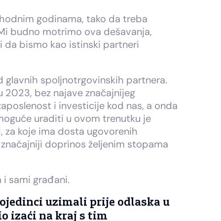
rethodnim godinama, tako da treba
e. Mi budno motrimo ova dešavanja,
 da bismo kao istinski partneri
glavnih spoljnotrgovinskih partnera.
 u 2023, bez najave značajnijeg
zaposlenost i investicije kod nas, a onda
 moguće uraditi u ovom trenutku je
H, za koje ima dosta ugovorenih
i značajniji doprinos željenim stopama
 i sami građani.
ojedinci uzimali prije odlaska u
o izaći na kraj s tim