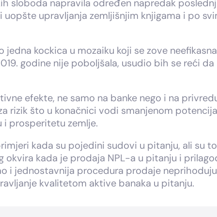
 sloboda napravila određen napredak poslednjih
uopšte upravljanja zemljišnjim knjigama i po svi
amo jedna kockica u mozaiku koji se zove neefikas
 2019. godine nije poboljšala, usudio bih se reć
ivne efekte, ne samo na banke nego i na privredu u
 za rizik što u konačnici vodi smanjenom potencij
 prosperitetu zemlje.
primjeri kada su pojedini sudovi u pitanju, ali su t
 okvira kada je prodaja NPL-a u pitanju i prilag
ao i jednostavnija procedura prodaje neprihodujuć
ravljanje kvalitetom aktive banaka u pitanju.