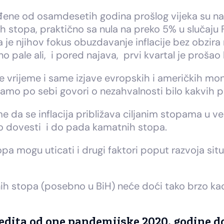
viđene od osamdesetih godina prošlog vijeka su na
h stopa, praktično sa nula na preko 5% u slučaj
a je njihov fokus obuzdavanje inflacije bez obzira
 pale ali, i pored najava, prvi kvartal je prošao
e vrijeme i same izjave evropskih i američkih mon
o samo po sebi govori o nezahvalnosti bilo kakvih
tome da se inflacija približava ciljanim stopama u 
čno dovesti i do pada kamatnih stopa.
pa mogu uticati i drugi faktori poput razvoja situa
topa (posebno u BiH) neće doći tako brzo kao št
edita od one pandemijske 2020. godine do