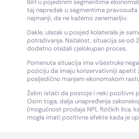
BiH u pojedinim segmentima ekonomskih
taj napredak u segmentima pravosuđa i 
najmanji, da ne kažemo zanemarljiv.
Dakle, ulazak u posjed kolaterala je s
potraživanja. Nažalost, situacija se od
dodatno otežali cjelokupan proces.
Pomenuta situacija ima višestruke negat
poziciju da imaju konzervativniji apetit
posljedično manjem ekonomskom rastu i
Želim istaći da postoje i neki pozitivni 
Osim toga, dalja unapređenja zakonskog
(mogućnost prodaja NPL fizičkih lica, k
mogla imati pozitivne efekte kada je up