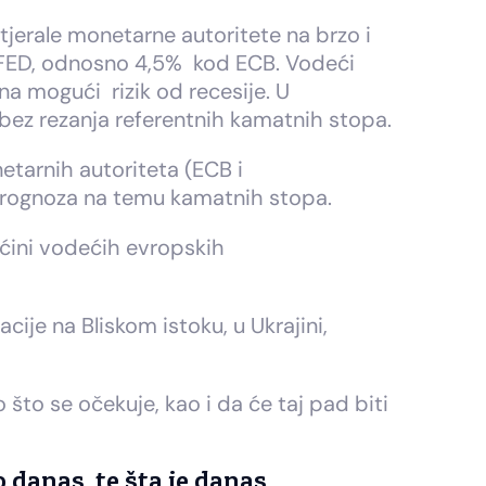
tjerale monetarne autoritete na brzo i
u FED, odnosno 4,5% kod ECB. Vodeći
 na mogući rizik od recesije. U
 bez rezanja referentnih kamatnih stopa.
etarnih autoriteta (ECB i
 prognoza na temu kamatnih stopa.
većini vodećih evropskih
cije na Bliskom istoku, u Ukrajini,
o se očekuje, kao i da će taj pad biti
 danas, te šta je danas