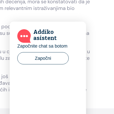
 decenija, mora se konstatovati da je
m relevantnim istraživanjima bio
na podrška sudstva u procesu naplate
Addiko
i da su sudovi određenim novim praksama
asistent
Započnite chat sa botom
 cjelini. Takav pristup stavlja banke u
alu za finansiranje i većim kamatama, te
Započni
o još uvijek samo izolovani slučajevi.
ođavanje istih evropskim iskustvima
ih izloženosti pravnih lica) bi takođe