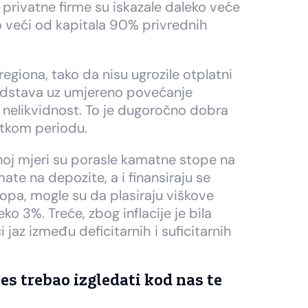
e privatne firme su iskazale daleko veće
ko veći od kapitala 90% privrednih
egiona, tako da nisu ugrozile otplatni
redstava uz umjereno povećanje
u nelikvidnost. To je dugoročno dobra
atkom periodu.
enoj mjeri su porasle kamatne stope na
mate na depozite, a i finansiraju se
opa, mogle su da plasiraju viškove
 3%. Treće, zbog inflacije je bila
 jaz između deficitarnih i suficitarnih
ces trebao izgledati kod nas te