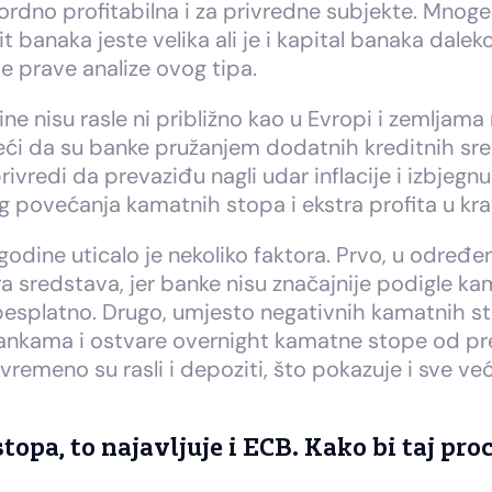
ekordno profitabilna i za privredne subjekte. Mnog
 banaka jeste velika ali je i kapital banaka dale
e prave analize ovog tipa.
 nisu rasle ni približno kao u Evropi i zemljama r
reći da su banke pružanjem dodatnih kreditnih s
redi da prevaziđu nagli udar inflacije i izbjegn
og povećanja kamatnih stopa i ekstra profita u kr
odine uticalo je nekoliko faktora. Prvo, u određ
vora sredstava, jer banke nisu značajnije podigle ka
besplatno. Drugo, umjesto negativnih kamatnih st
nkama i ostvare overnight kamatne stope od preko
remeno su rasli i depoziti, što pokazuje i sve veći
topa, to najavljuje i ECB. Kako bi taj pro