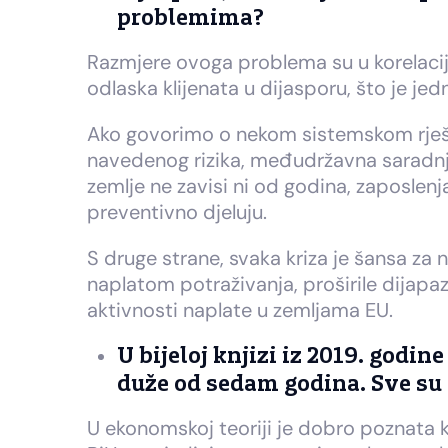
problemima?
Razmjere ovoga problema su u korelacij
odlaska klijenata u dijasporu, što je 
Ako govorimo o nekom sistemskom rješe
navedenog rizika, međudržavna saradnja 
zemlje ne zavisi ni od godina, zaposlenj
preventivno djeluju.
S druge strane, svaka kriza je šansa za 
naplatom potraživanja, proširile dijap
aktivnosti naplate u zemljama EU.
U bijeloj knjizi iz 2019. godin
duže od sedam godina. Sve su 
U ekonomskoj teoriji je dobro poznata k