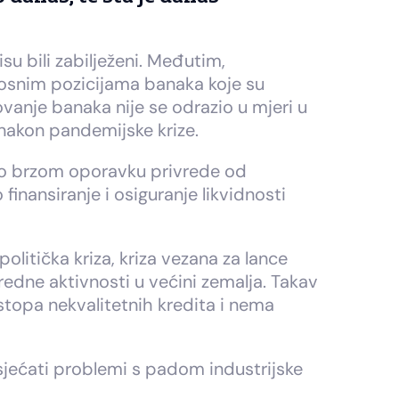
su bili zabilježeni. Međutim,
idnosnim pozicijama banaka koje su
ovanje banaka nije se odrazio u mjeri u
nakon pandemijske krize.
ivno brzom oporavku privrede od
nansiranje i osiguranje likvidnosti
litička kriza, kriza vezana za lance
vredne aktivnosti u većini zemalja. Takav
stopa nekvalitetnih kredita i nema
sjećati problemi s padom industrijske