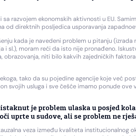
i sa razvojem ekonomskih aktivnosti u EU. Samim
jedna od direktnih posljedica usporavanja zapadno
nju kada je navedeni problem u pitanju (izrada 
i sl.), moram reći da isto nije pronađeno. Iskust
a, obrazovanja, niti bilo kakvih zajedničkih fakto
nekoga, tako da su pojedine agencije koje već post
azon svojih usluga i sve češće imamo ponude ove 
e istaknut je problem ulaska u posjed kolat
oči uprte u sudove, ali se problem ne rj
auzalna veza između kvaliteta institucionalnog ok