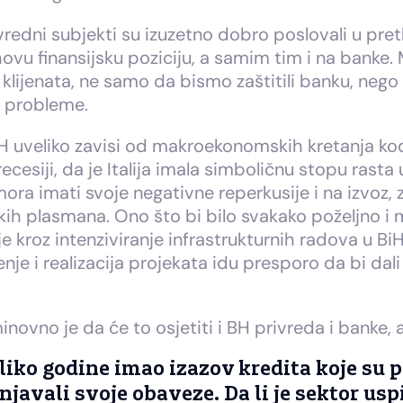
Privredni subjekti su izuzetno dobro poslovali u p
hovu finansijsku poziciju, a samim tim i na bank
ijenata, ne samo da bismo zaštitili banku, nego i
u probleme.
uveliko zavisi od makroekonomskih kretanja kod 
esiji, da je Italija imala simboličnu stopu rasta
mora imati svoje negativne reperkusije i na izvoz, 
skih plasmana. Ono što bi bilo svakako poželjno i
e kroz intenziviranje infrastrukturnih radova u Bi
nje i realizacija projekata idu presporo da bi dal
novno je da će to osjetiti i BH privreda i banke, a
liko godine imao izazov kredita koje su p
njavali svoje obaveze. Da li je sektor uspi