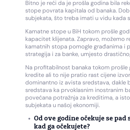
Bitno je reći da je prošla godina bila r
stope povrata kapitala od banaka. Dobit
subjekata, što treba imati u vidu kada s
Kamatne stope u BiH tokom prošle godine
kapacitet klijenata. Zapravo, možemo 
kamatnih stopa pomogle građanima i priv
strategija i za banke, umjesto drastičn
Na profitabilnost banaka tokom prošle g
kredite ali to nije pratio rast cijene iz
dominantno iz avista sredstava, dakle 
sredstava ka prvoklasnim inostranim ba
povećana potražnja za kreditima, a istov
subjekata u našoj ekonomiji.
Od ove godine očekuje se pad s
kad ga očekujete?