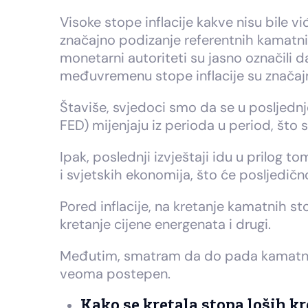
Visoke stope inflacije kakve nisu bile 
značajno podizanje referentnih kamatni
monetarni autoriteti su jasno označili d
međuvremenu stope inflacije su značajno
Štaviše, svjedoci smo da se u posljednj
FED) mijenjaju iz perioda u period, št
Ipak, poslednji izvještaji idu u prilog 
i svjetskih ekonomija, što će posljedi
Pored inflacije, na kretanje kamatnih sto
kretanje cijene energenata i drugi.
Međutim, smatram da do pada kamatnih s
veoma postepen.
Kako se kretala stopa loših kr