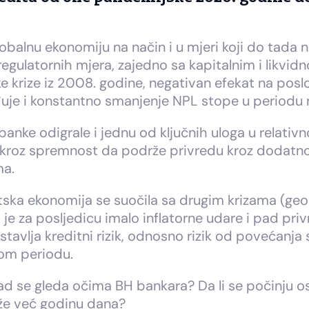
balnu ekonomiju na način i u mjeri koji do tada ni
i regulatornih mjera, zajedno sa kapitalnim i likv
e krize iz 2008. godine, negativan efekat na posl
đuje i konstantno smanjenje NPL stope u periodu 
banke odigrale i jednu od ključnih uloga u relat
kroz spremnost da podrže privredu kroz dodatno fi
ma.
tska ekonomija se suočila sa drugim krizama (geopo
o je za posljedicu imalo inflatorne udare i pad pri
tavlja kreditni rizik, odnosno rizik od povećanja 
nom periodu.
kad se gleda očima BH bankara? Da li se počinju o
ježe već godinu dana?