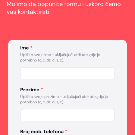
Molimo da popunite formu i uskoro ćemo
vas kontaktirati.
Ime
*
Upišite svoje ime - uključujući afrikate gdje je
potrebno (č, ć, dž, đ, š, ž).
Prezime
*
Upišite svoje prezime - uključujući afrikate gdje je
potrebno (č, ć, dž, đ, š, ž).
Broj mob. telefona
*