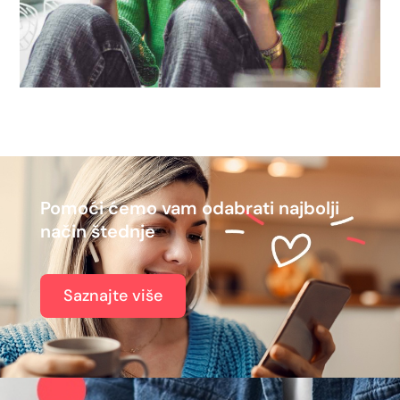
Pomoći ćemo vam odabrati najbolji
način štednje
Saznajte više