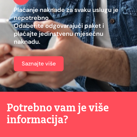
Plaćanje naknade za svaku uslugu je
nepotrebno
Odaberite odgovarajući paket i
plaćajte jedinstvenu mjesečnu
naknadu.
Saznajte više
Potrebno vam je više
informacija?