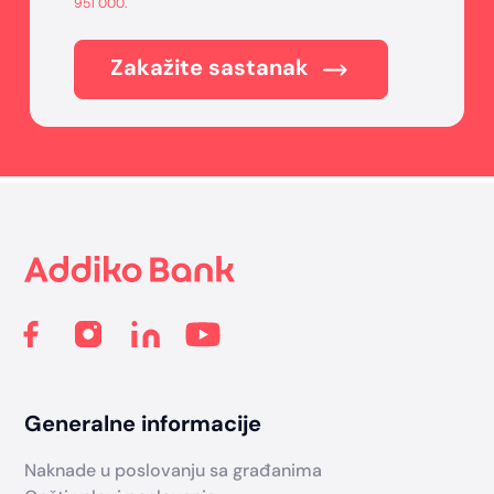
951 000
.
Zakažite sastanak
Footer
Generalne informacije
Naknade u poslovanju sa građanima