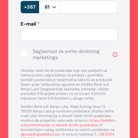
+387
E-mail
*
Saglasnost za svrhe direktnog
marketinga
Obrada Vaših ličnih podataka koje ste podijelili sa
nama putem odgovaranja na pitanja i upotreba
kontakt podataka je neophodna kako bi se preduzeli
koraci prije zaključenja ugovora sa Addiko Bank a.d.
Banja Luka (dogovaranje sastanka, kreiranje i slanje
ponude). Prikupljeni podaci će se čuvati 4 (četiri)
mjeseca i neće biti korišteni u druge svrhe.
Addiko Bank a.d. Banja Luka, Aleja Svetog Save 13,
78000 Banja Luka je kontrolor podataka. Ukoliko želite
znati više informacija o obradi Vaših ličnih podataka,
molimo da posjetite našu web stranicu:
https://addiko-
rs.ba/informacije-o-obradi-licnih-podataka/
, ili
kontaktirajte našeg službenika za zaštitu podataka na
dpo.abbl@addiko.com
, ili na broj telefona T:
+387(0)51