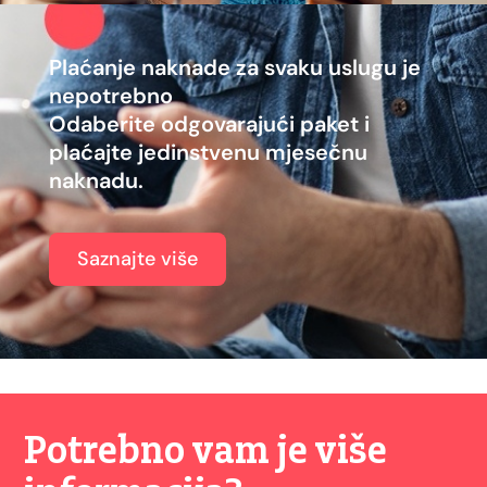
Plaćanje naknade za svaku uslugu je
nepotrebno
Odaberite odgovarajući paket i
plaćajte jedinstvenu mjesečnu
naknadu.
Saznajte više
Potrebno vam je više