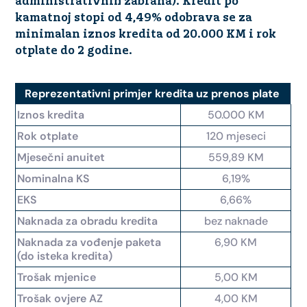
administrativnih zabrana). Kredit po
kamatnoj stopi od 4,49% odobrava se za
minimalan iznos kredita od 20.000 KM i rok
otplate do 2 godine.
Reprezentativni primjer kredita uz prenos plate
Iznos kredita
50.000 KM
Rok otplate
120 mjeseci
Mjesečni anuitet
559,89 KM
Nominalna KS
6,19%
EKS
6,66%
Naknada za obradu kredita
bez naknade
Naknada za vođenje paketa
6,90 KM
(do isteka kredita)
Trošak mjenice
5,00 KM
Trošak ovjere AZ
4,00 KM