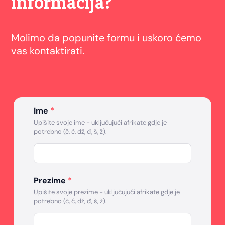
informacija?
Molimo da popunite formu i uskoro ćemo
vas kontaktirati.
Ime
*
Upišite svoje ime - uključujući afrikate gdje je
potrebno (č, ć, dž, đ, š, ž).
Prezime
*
Upišite svoje prezime - uključujući afrikate gdje je
potrebno (č, ć, dž, đ, š, ž).