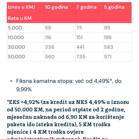
Iznos u KM/
10 godina
7 godina
5 godina
Rata u KM
5.000
58
75
99
10.000
116
151
198
30.000
336
441
583
50.000
560
735
971
Fiksna kamatna stopa: već od 4,49%*, do
9,99%
*EKS =4,92% (za kredit uz NKS 4,49% u iznosu
od 50.000 KM, na period otplate od 2 godine,
mjesečnu naknadu od 6,90 KM za korištenje
paketa (do isteka kredita), 5 KM troška
mjenice i 4 KM troška ovjere