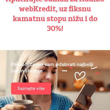
webKredit, uz fiksnu
kamatnu stopu nižu i do
30%!
Pomoći ćemo vam odabrati najbolji
način štednje
Saznajte više