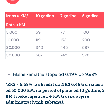
Iznos u KM/
10 godina
7 godina
5 godina
Rata u KM
5.000
59
77
100
10.000
119
153
200
30.000
340
445
587
50.000
567
742
978
Fiksne kamatne stope od 6,49% do 9,99%
*EKS = 6,69% (za kredit uz NKS 6,49% u iznosu
od 50.000 KM, na period otplate od 10 godine, 5
KM troška mjenice i 4 KM troška ovjere
administrativnih zabrana).