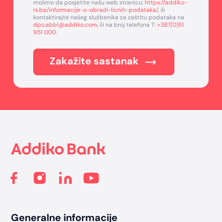
molimo da posjetite našu web stranicu:
https://addiko-
rs.ba/informacije-o-obradi-licnih-podataka/
, ili
kontaktirajte našeg službenika za zaštitu podataka na
dpo.abbl@addiko.com
, ili na broj telefona T:
+387(0)51
951 000
.
Zakažite sastanak
Footer
Generalne informacije