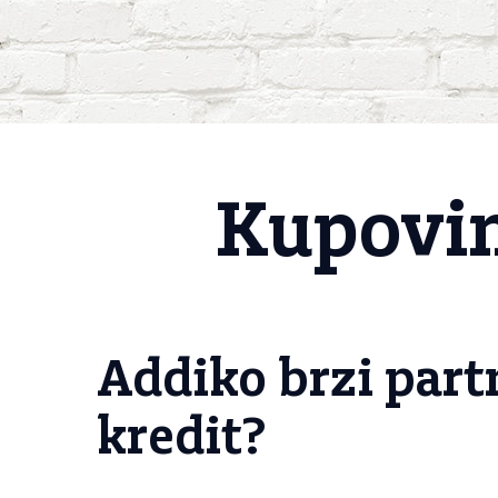
Kupovina
Addiko brzi part
kredit?