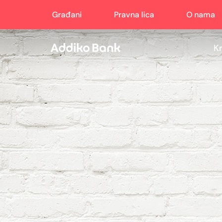
Građani
Pravna lica
O nama
Kr