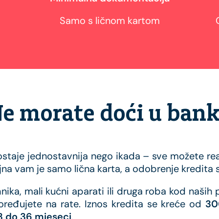
Samo s ličnom kartom
e morate doći u ban
ostaje jednostavnija nego ikada – sve možete re
na vam je samo lična karta, a odobrenje kredita st
hnika, mali kućni aparati ili druga roba kod naši
eđujete na rate. Iznos kredita se kreće od
30
3 do 36 mjeseci
.