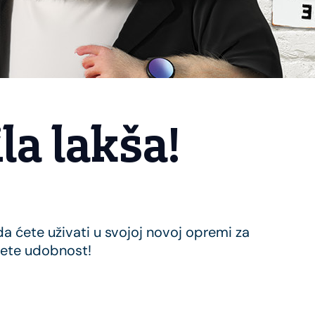
la lakša!
a ćete uživati u svojoj novoj opremi za
žete udobnost!