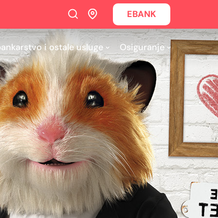
EBANK
bankarstvo i ostale usluge
Osiguranje