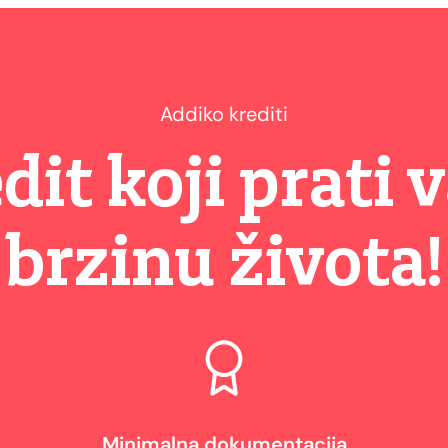
Addiko krediti
dit koji prati 
brzinu života!
Minimalna dokumentacija