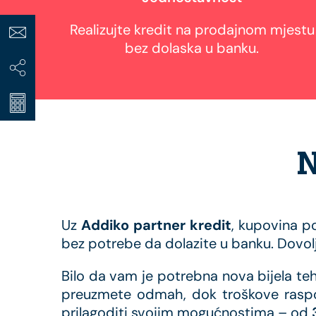
Realizujte kredit na prodajnom mjestu
bez dolaska u banku.
N
Uz
Addiko partner kredit
, kupovina p
bez potrebe da dolazite u banku. Dovolj
Bilo da vam je potrebna nova bijela te
preuzmete odmah, dok troškove raspor
prilagoditi svojim mogućnostima – od