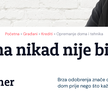
Početna
»
Građani
»
Krediti
»
Opremanje doma i tehnika
 nikad nije bi
ner
Brza odobrenja znače d
dom prije nego što ka