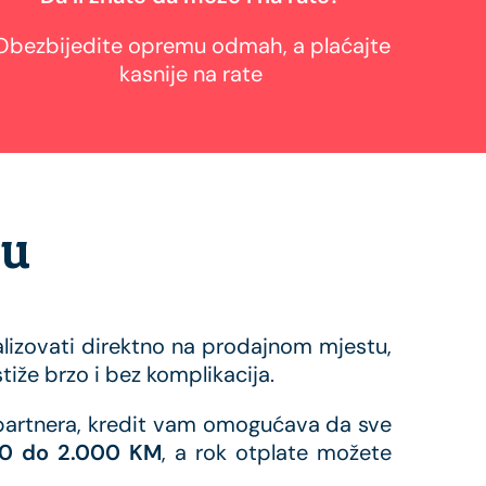
Obezbijedite opremu odmah, a plaćajte
kasnije na rate
ku
alizovati direktno na prodajnom mjestu,
iže brzo i bez komplikacija.
h partnera, kredit vam omogućava da sve
0 do 2.000 KM
, a rok otplate možete