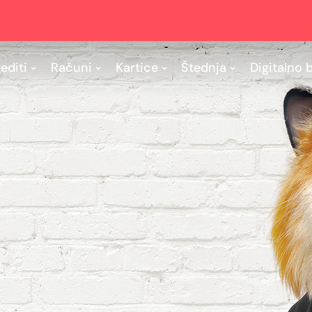
editi
Računi
Kartice
Štednja
Digitalno 