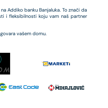
na Addiko banku Banjaluka. To znači da
i i fleksibilnosti koju vam naš partner
 odgovara vašem domu.