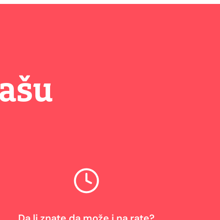
vašu
Da li znate da može i na rate?