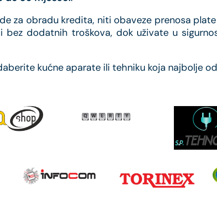
 za obradu kredita, niti obaveze prenosa plate 
 bez dodatnih troškova, dok uživate u sigurnost
odaberite kućne aparate ili tehniku koja najbolje