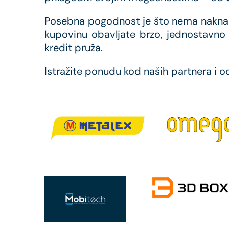
Posebna pogodnost je što nema naknade
kupovinu obavljate brzo, jednostavno i
kredit pruža.
Istražite ponudu kod naših partnera i 