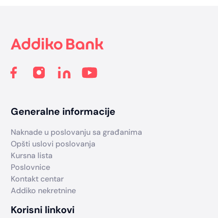
Footer
Generalne informacije
Naknade u poslovanju sa građanima
Opšti uslovi poslovanja
Kursna lista
Poslovnice
Kontakt centar
Addiko nekretnine
Korisni linkovi