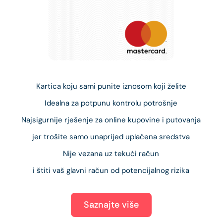
Kartica koju sami punite iznosom koji želite
Idealna za potpunu kontrolu potrošnje
Najsigurnije rješenje za online kupovine i putovanja
jer trošite samo unaprijed uplaćena sredstva
Nije vezana uz tekući račun
i štiti vaš glavni račun od potencijalnog rizika
Saznajte više