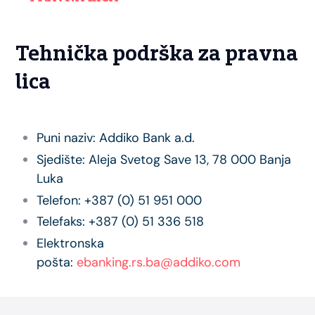
Tehnička podrška za pravna
lica
Puni naziv: Addiko Bank a.d.
Sjedište: Aleja Svetog Save 13, 78 000 Banja
Luka
Telefon: +387 (0) 51 951 000
Telefaks: +387 (0) 51 336 518
Elektronska
pošta:
ebanking.rs.ba@addiko.com
Footer