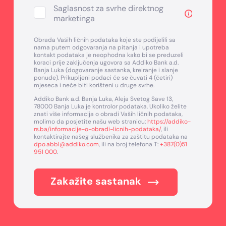
Saglasnost za svrhe direktnog
marketinga
Obrada Vaših ličnih podataka koje ste podijelili sa
nama putem odgovaranja na pitanja i upotreba
kontakt podataka je neophodna kako bi se preduzeli
koraci prije zaključenja ugovora sa Addiko Bank a.d.
Banja Luka (dogovaranje sastanka, kreiranje i slanje
ponude). Prikupljeni podaci će se čuvati 4 (četiri)
mjeseca i neće biti korišteni u druge svrhe.
Addiko Bank a.d. Banja Luka, Aleja Svetog Save 13,
78000 Banja Luka je kontrolor podataka. Ukoliko želite
znati više informacija o obradi Vaših ličnih podataka,
molimo da posjetite našu web stranicu:
https://addiko-
rs.ba/informacije-o-obradi-licnih-podataka/
, ili
kontaktirajte našeg službenika za zaštitu podataka na
dpo.abbl@addiko.com
, ili na broj telefona T:
+387(0)51
951 000
.
Zakažite sastanak