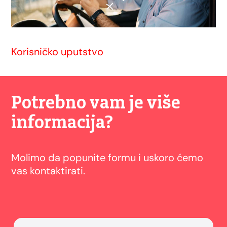
Korisničko uputstvo
Potrebno vam je više
informacija?
Molimo da popunite formu i uskoro ćemo
vas kontaktirati.