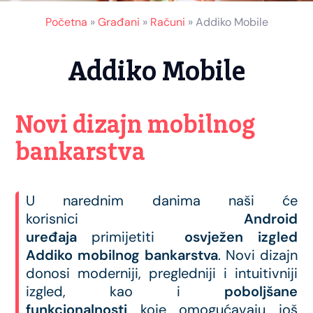
Početna
»
Građani
»
Računi
»
Addiko Mobile
Addiko Mobile
Novi dizajn mobilnog
bankarstva
U narednim danima naši će
korisnici
Android
uređaja
primijetiti
osvježen izgled
Addiko mobilnog bankarstva
. Novi dizajn
donosi moderniji, pregledniji i intuitivniji
izgled, kao i
poboljšane
funkcionalnosti
koje omogućavaju još