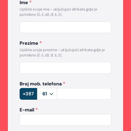
Ime
*
Upišite svoje ime - uključujući afrikate gdje je
potrebno (č, ć, dž, đ, š, ž).
Prezime
*
Upišite svoje prezime - uključujući afrikate gdje je
potrebno (č, ć, dž, đ, š, ž).
Broj mob. telefona
*
+387
E-mail
*