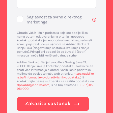
Saglasnost za svrhe direktnog
marketinga
Obrada Vaših ličnih podataka koje ste podijelili sa
nama putem odgovaranja na pitanja i upotreba
kontakt podataka je neophodna kako bi se preduzeli
koraci prije zaključenja ugovora sa Addiko Bank a.d.
Banja Luka (dogovaranje sastanka, kreiranje i slanje
ponude). Prikupljeni podaci će se čuvati 4 (četiri)
mjeseca i neće biti korišteni u druge svrhe.
Addiko Bank a.d. Banja Luka, Aleja Svetog Save 13,
78000 Banja Luka je kontrolor podataka. Ukoliko želite
znati više informacija o obradi Vaših ličnih podataka,
molimo da posjetite našu web stranicu:
https://addiko-
rs.ba/informacije-o-obradi-licnih-podataka/
, ili
kontaktirajte našeg službenika za zaštitu podataka na
dpo.abbl@addiko.com
, ili na broj telefona T:
+387(0)51
951 000
.
Zakažite sastanak