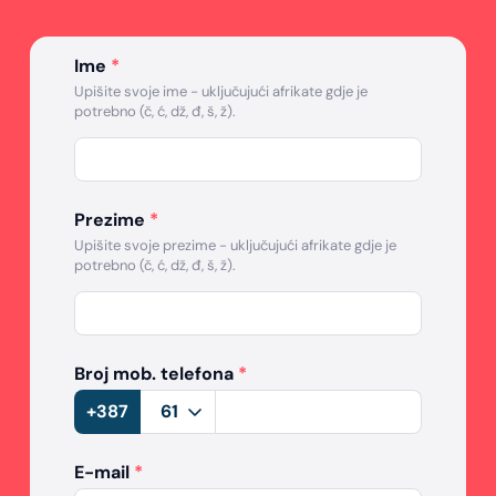
Ime
*
Upišite svoje ime - uključujući afrikate gdje je
potrebno (č, ć, dž, đ, š, ž).
Prezime
*
Upišite svoje prezime - uključujući afrikate gdje je
potrebno (č, ć, dž, đ, š, ž).
Broj mob. telefona
*
+387
E-mail
*