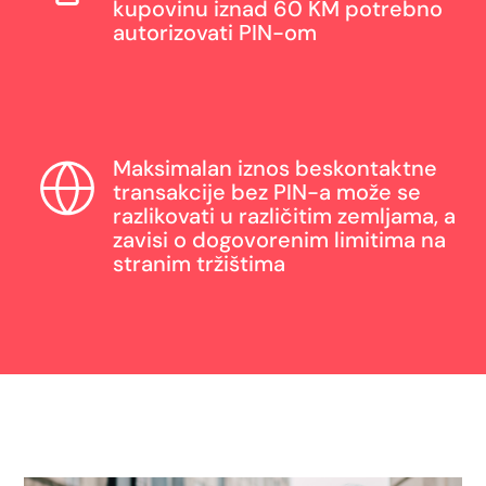
kupovinu iznad 60 KM potrebno
autorizovati PIN-om
Maksimalan iznos beskontaktne
transakcije bez PIN-a može se
razlikovati u različitim zemljama, a
zavisi o dogovorenim limitima na
stranim tržištima