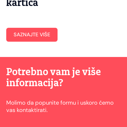
kartica
SAZNAJTE VIŠE
Potrebno vam je više
informacija?
Molimo da popunite formu i uskoro ćemo
vas kontaktirati.