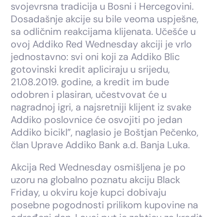
svojevrsna tradicija u Bosni i Hercegovini.
Dosadašnje akcije su bile veoma uspješne,
sa odličnim reakcijama klijenata. Učešće u
ovoj Addiko Red Wednesday akciji je vrlo
jednostavno: svi oni koji za Addiko Blic
gotovinski kredit apliciraju u srijedu,
21.08.2019. godine, a kredit im bude
odobren i plasiran, učestvovat će u
nagradnoj igri, a najsretniji klijent iz svake
Addiko poslovnice će osvojiti po jedan
Addiko bicikl”, naglasio je Boštjan Pečenko,
član Uprave Addiko Bank a.d. Banja Luka.
Akcija Red Wednesday osmišljena je po
uzoru na globalno poznatu akciju Black
Friday, u okviru koje kupci dobivaju
posebne pogodnosti prilikom kupovine na