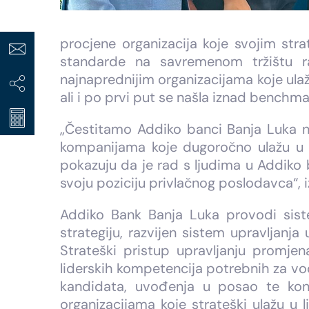
procjene organizacija koje svojim stra
standarde na savremenom tržištu r
najnaprednijim organizacijama koje ulažu
ali i po prvi put se našla iznad benchm
„Čestitamo Addiko banci Banja Luka n
kompanijama koje dugoročno ulažu u k
pokazuju da je rad s ljudima u Addiko b
svoju poziciju privlačnog poslodavca“, i
Addiko Bank Banja Luka provodi siste
strategiju, razvijen sistem upravljanj
Strateški pristup upravljanju promjen
liderskih kompetencija potrebnih za vođ
kandidata, uvođenja u posao te kon
organizacijama koje strateški ulažu u l