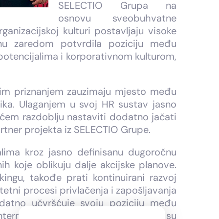
SELECTIO Grupa na
osnovu sveobuhvatne
anizacijskoj kulturi postavljaju visoke
nu zaredom potvrdila poziciju među
m potencijalima i korporativnom kulturom,
Ovim priznanjem zauzimaju mjesto među
ika. Ulaganjem u svoj HR sustav jasno
dućem razdoblju nastaviti dodatno jačati
Partner projekta iz SELECTIO Grupe.
alima kroz jasno definisanu dugoročnu
h koje oblikuju dalje akcijske planove.
ingu, takođe prati kontinuirani razvoj
etni procesi privlačenja i zapošljavanja
datno učvršćuje svoju poziciju među
terni procesi i pravila rada kreirani su