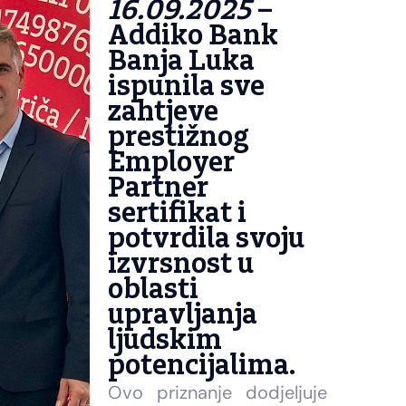
16.09.2025
–
Addiko Bank
Banja Luka
ispunila sve
zahtjeve
prestižnog
Employer
Partner
sertifikat i
potvrdila svoju
izvrsnost u
oblasti
upravljanja
ljudskim
potencijalima.
Ovo priznanje dodjeljuje