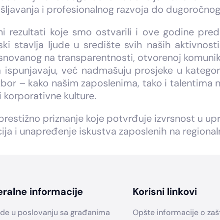
ljavanja i profesionalnog razvoja do dugoročnog 
dni rezultati koje smo ostvarili i ove godine pr
ki stavlja ljude u središte svih naših aktivnost
snovanog na transparentnosti, otvorenoj komunikac
da ispunjavaju, već nadmašuju prosjeke u kategor
bor – kako našim zaposlenima, tako i talentima na 
i korporativne kulture.
prestižno priznanje koje potvrđuje izvrsnost u up
cija i unapređenje iskustva zaposlenih na regional
ralne informacije
Korisni linkovi
de u poslovanju sa građanima
Opšte informacije o zašti