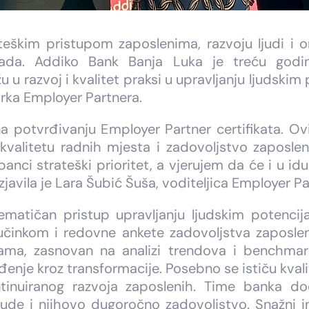
teškim pristupom zaposlenima, razvoju ljudi i org
ada. Addiko Bank Banja Luka je treću godi
 u razvoj i kvalitet praksi u upravljanju ljudski
arka Employer Partnera.
a potvrđivanju Employer Partner certifikata. 
valitetu radnih mjesta i zadovoljstvo zaposlen
anci strateški prioritet, a vjerujem da će i u i
zjavila je Lara Šubić Šuša, voditeljica Employer 
matičan pristup upravljanju ljudskim potencij
a učinkom i redovne ankete zadovoljstva zaposleni
ama, zasnovan na analizi trendova i benchmark
enje kroz transformacije. Posebno se ističu kvalit
tinuiranog razvoja zaposlenih. Time banka do
jude i njihovo dugoročno zadovoljstvo. Snažni in