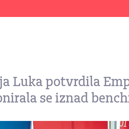
a Luka potvrdila Emp
cionirala se iznad ben