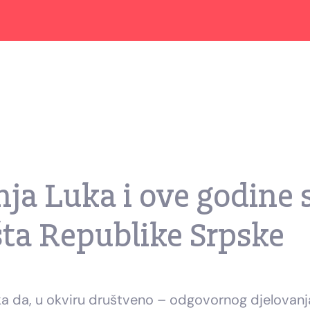
ja Luka i ove godine 
ta Republike Srpske
 da, u okviru društveno – odgovornog djelovanja, 