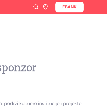
EBANK
sponzor
podrži kulturne institucije i projekte