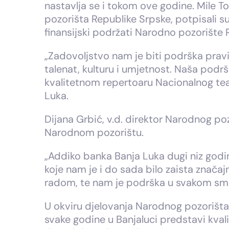
nastavlja se i tokom ove godine. Mile T
pozorišta Republike Srpske, potpisali 
finansijski podržati Narodno pozorište 
„Zadovoljstvo nam je biti podrška prav
talenat, kulturu i umjetnost. Naša podr
kvalitetnom repertoaru Nacionalnog teat
Luka.
Dijana Grbić, v.d. direktor Narodnog po
Narodnom pozorištu.
„Addiko banka Banja Luka dugi niz godin
koje nam je i do sada bilo zaista znač
radom, te nam je podrška u svakom smislu
U okviru djelovanja Narodnog pozorišta 
svake godine u Banjaluci predstavi kvali