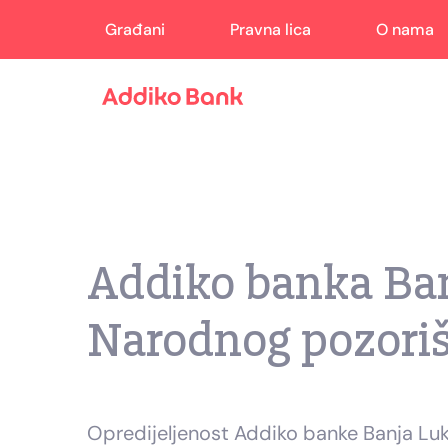
Građani
Pravna lica
O nama
Addiko banka Ban
Narodnog pozoriš
Opredijeljenost Addiko banke Banja Luka