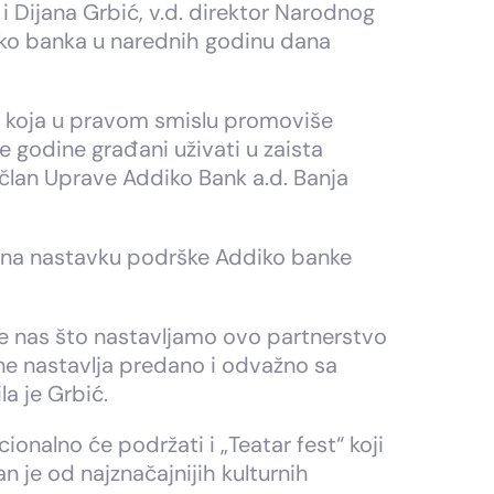
i Dijana Grbić, v.d. direktor Narodnog
iko banka u narednih godinu dana
ja koja u pravom smislu promoviše
e godine građani uživati u zaista
 član Uprave Addiko Bank a.d. Banja
i i na nastavku podrške Addiko banke
uje nas što nastavljamo ovo partnerstvo
ne nastavlja predano i odvažno sa
la je Grbić.
onalno će podržati i „Teatar fest“ koji
n je od najznačajnijih kulturnih