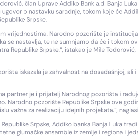
odorović, član Uprave Addiko Bank a.d. Banja Luka 
su ugovor o nastavku saradnje, tokom koje će Add
Republike Srpske.
im vrijednostima. Narodno pozorište je instituci
ška se nastavlja, te ne sumnjamo da će i tokom ov
ra Republike Srpske.“, istakao je Mile Todorović,
zorišta iskazala je zahvalnost na dosadašnjoj, al
a partner je i prijatelj Narodnog pozorišta i rad
ajno. Narodno pozorište Republike Srpske ove godi
 važna za realizaciju idejnih projekata.“, naglasi
Republike Srpske, Addiko banka Banja Luka tradici
tetne glumačke ansamble iz zemlje i regiona i jeda