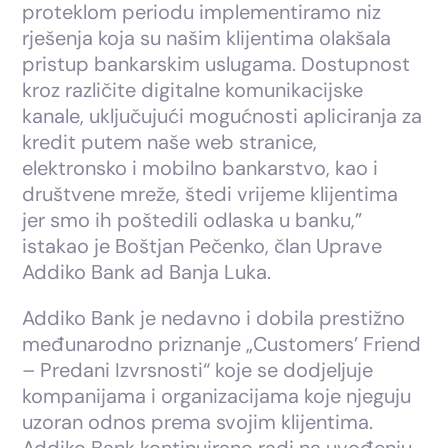
proteklom periodu implementiramo niz
rješenja koja su našim klijentima olakšala
pristup bankarskim uslugama. Dostupnost
kroz različite digitalne komunikacijske
kanale, uključujući mogućnosti apliciranja za
kredit putem naše web stranice,
elektronsko i mobilno bankarstvo, kao i
društvene mreže, štedi vrijeme klijentima
jer smo ih poštedili odlaska u banku,”
istakao je Boštjan Pečenko, član Uprave
Addiko Bank ad Banja Luka.
Addiko Bank je nedavno i dobila prestižno
međunarodno priznanje „Customers’ Friend
– Predani Izvrsnosti“ koje se dodjeljuje
kompanijama i organizacijama koje njeguju
uzoran odnos prema svojim klijentima.
Addiko Bank kontinuirano radi na uvođenju