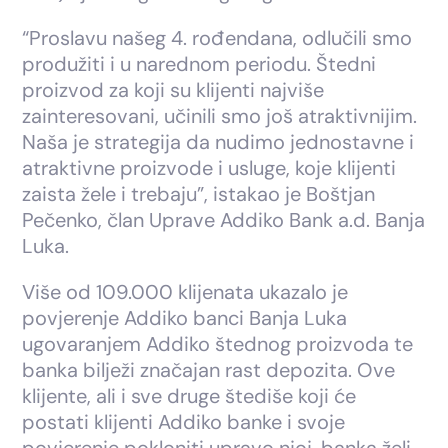
“Proslavu našeg 4. rođendana, odlučili smo
produžiti i u narednom periodu. Štedni
proizvod za koji su klijenti najviše
zainteresovani, učinili smo još atraktivnijim.
Naša je strategija da nudimo jednostavne i
atraktivne proizvode i usluge, koje klijenti
zaista žele i trebaju”, istakao je Boštjan
Pečenko, član Uprave Addiko Bank a.d. Banja
Luka.
Više od 109.000 klijenata ukazalo je
povjerenje Addiko banci Banja Luka
ugovaranjem Addiko štednog proizvoda te
banka bilježi značajan rast depozita. Ove
klijente, ali i sve druge štediše koji će
postati klijenti Addiko banke i svoje
povjerenje pokloniti upravo njoj, banka želi