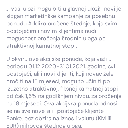
„I vaši ulozi mogu biti u glavnoj ulozi!“ novi je
slogan marketinške kampanje za posebnu
ponudu Addiko oročene štednje, koja svim
postojećim i novim klijentima nudi
mogućnost oročenja štednih uloga po
atraktivnoj kamatnoj stopi.
U okviru ove akcijske ponude, koja važi u
periodu 01.12.2020-31.01.2021. godine, svi
postojeći, ali i novi klijenti, koji novac žele
oročiti na 18 mjeseci, mogu to učiniti po
izuzetno atraktivnoj, fiksnoj kamatnoj stopi
od čak 1,6% na godišnjem nivou, za oročenje
na 18 mjeseci. Ova akcijska ponuda odnosi
se na sve nove, ali i postojeće klijente
Banke, bez obzira na iznos i valutu (KM ili
EUR) njihovog štednog uloga.