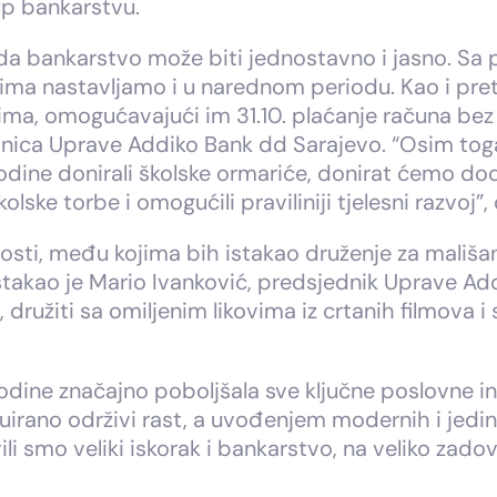
tup bankarstvu.
 da bankarstvo može biti jednostavno i jasno. Sa
ima nastavljamo i u narednom periodu. Kao i pre
ntima, omogućavajući im 31.10. plaćanje računa b
ednica Uprave Addiko Bank dd Sarajevo. “Osim toga
godine donirali školske ormariće, donirat ćemo dod
kolske torbe i omogućili praviliniji tjelesni razvoj”,
osti, među kojima bih istakao druženje za mališ
istakao je Mario Ivanković, predsjednik Uprave A
, družiti sa omiljenim likovima iz crtanih filmova i 
ine značajno poboljšala sve ključne poslovne indik
nuirano održivi rast, a uvođenjem modernih i jedi
 smo veliki iskorak i bankarstvo, na veliko zadovo