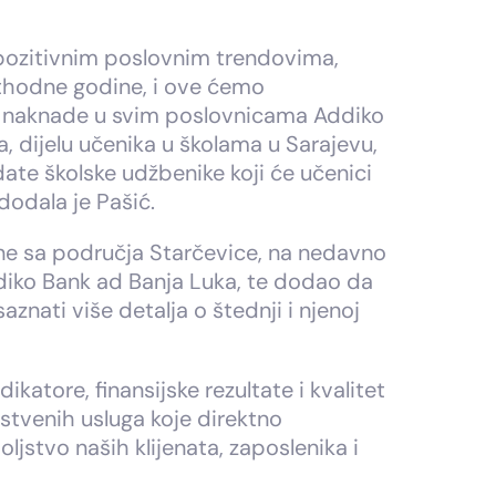
 pozitivnim poslovnim trendovima,
thodne godine, i ove ćemo
ez naknade u svim poslovnicama Addiko
, dijelu učenika u školama u Sarajevu,
ate školske udžbenike koji će učenici
 dodala je Pašić.
ane sa područja Starčevice, na nedavno
ddiko Bank ad Banja Luka, te dodao da
saznati više detalja o štednji i njenoj
atore, finansijske rezultate i kvalitet
nstvenih usluga koje direktno
ljstvo naših klijenata, zaposlenika i