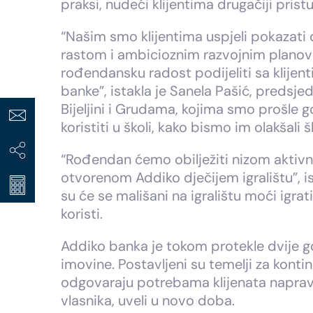
praksi, nudeći klijentima drugačiji pris
“Našim smo klijentima uspjeli pokazati
rastom i ambicioznim razvojnim planov
rođendansku radost podijeliti sa klije
banke”, istakla je Sanela Pašić, predsj
Bijeljini i Grudama, kojima smo prošle 
koristiti u školi, kako bismo im olakšali š
“Rođendan ćemo obilježiti nizom aktivn
otvorenom Addiko dječijem igralištu”, 
su će se mališani na igralištu moći igrati
koristi.
Addiko banka je tokom protekle dvije god
imovine. Postavljeni su temelji za konti
odgovaraju potrebama klijenata napravili
vlasnika, uveli u novo doba.