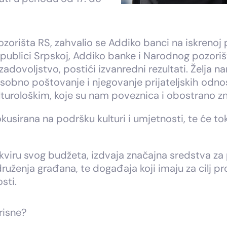
rišta RS, zahvalio se Addiko banci na iskrenoj p
Republici Srpskoj, Addiko banke i Narodnog pozoriš
zadovoljstvo, postići izvanredni rezultati. Želja 
no poštovanje i njegovanje prijateljskih odnos
lturološkim, koje su nam poveznica i obostrano 
sirana na podršku kulturi i umjetnosti, te će to
kviru svog budžeta, izdvaja značajna sredstva za 
udruženja građana, te događaja koji imaju za cilj 
sti.
risne?