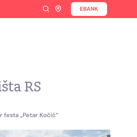
EBANK
šta RS
ar festa
„Petar Kočić“