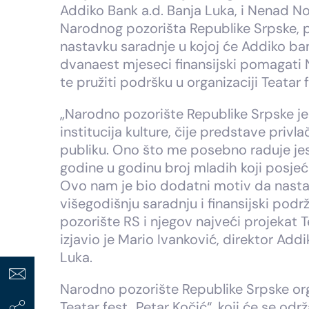
Addiko Bank a.d. Banja Luka, i Nenad No
Narodnog pozorišta Republike Srpske, p
nastavku saradnje u kojoj će Addiko ba
dvanaest mjeseci finansijski pomagati 
te pružiti podršku u organizaciji Teatar 
„Narodno pozorište Republike Srpske je
institucija kulture, čije predstave privl
publiku. Ono što me posebno raduje jest
godine u godinu broj mladih koji posjeć
Ovo nam je bio dodatni motiv da nast
višegodišnju saradnju i finansijski po
pozorište RS i njegov najveći projekat Te
izjavio je Mario Ivanković, direktor Addi
Luka.
Narodno pozorište Republike Srpske or
Teatar fest „Petar Kočić“, koji će se odr