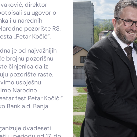
vaković, direktor
otpisali su ugovor o
nka i u narednih
Narodno pozorište RS,
festa „Petar Kočić“.
dna je od najvažnijih
ače brojnu pozorišnu
e činjenica da iz
uju pozorište raste.
avimo uspješnu
držimo Narodno
atar fest Petar Kočić.“,
ko Bank a.d. Banja
ganizuje dvadeseti
žati u periodu od 17. do