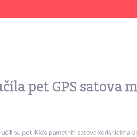
čila pet GPS satova m
učili su pet iKids pametnih satova korisnicima Ud