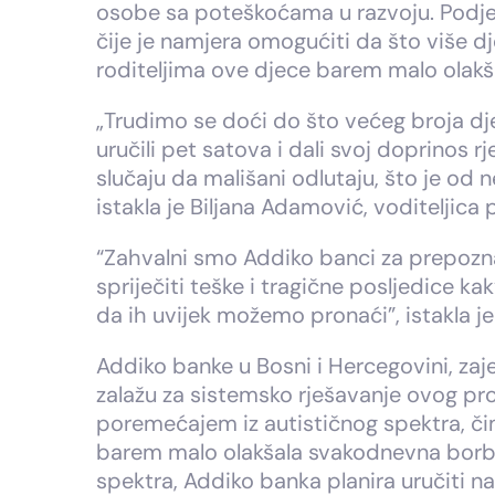
osobe sa poteškoćama u razvoju. Podje
čije je namjera omogućiti da što više 
roditeljima ove djece barem malo olak
„Trudimo se doći do što većeg broja dj
uručili pet satova i dali svoj doprinos
slučaju da mališani odlutaju, što je od 
istakla je Biljana Adamović, voditeljic
“Zahvalni smo Addiko banci za prepozna
spriječiti teške i tragične posljedice k
da ih uvijek možemo pronaći”, istakla j
Addiko banke u Bosni i Hercegovini, za
zalažu za sistemsko rješavanje ovog pr
poremećajem iz autističnog spektra, čim
barem malo olakšala svakodnevna borba
spektra, Addiko banka planira uručiti n