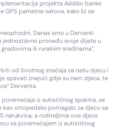
mplementacija projekta Addiko banke
ije GPS pametne satove, kako bi se
ta neophodni. Danas smo u Derventi
da jednostavno pronađu svoje dijete u
m gradovima ili ruralnim sredinama”,
iti od životnog značaja za našu djecu i
ije spavati znajući gdje su nam djeca, te
nce” Derventa.
poremećaja iz autističnog spektra, se
ane kao ortopedsko pomagalo za djecu sa
S narukvica, a roditeljima ove djece
ecu sa poremećajem iz autističnog