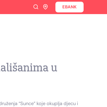
EBANK
ališanima u
ruženja “Sunce” koje okuplja djecu i