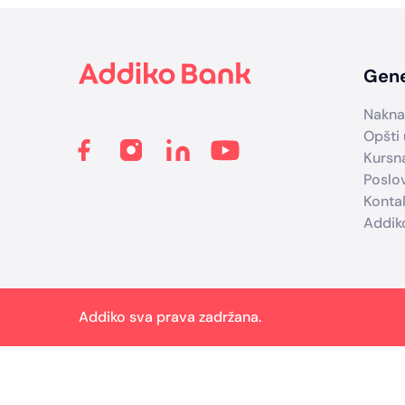
Footer
Gene
Nakna
Opšti 
Kursna
Poslo
Konta
Addik
Addiko sva prava zadržana.