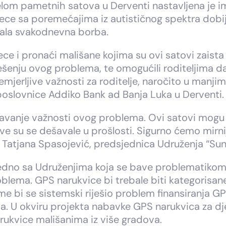
lom pametnih satova u Derventi nastavljena je i
djece sa poremećajima iz autističnog spektra dob
šala svakodnevna borba.
ece i pronaći mališane kojima su ovi satovi zais
 rješenju ovog problema, te omogućili roditeljima 
nemjerljive važnosti za roditelje, naročito u manji
a poslovnice Addiko Bank ad Banja Luka u Derventi.
vanje važnosti ovog problema. Ovi satovi mogu b
akve su se dešavale u prošlosti. Sigurno ćemo mirn
e Tatjana Spasojević, predsjednica Udruženja “Su
jedno sa Udruženjima koja se bave problematikom 
oblema. GPS narukvice bi trebale biti kategoris
e bi se sistemski riješio problem finansiranja GP
. U okviru projekta nabavke GPS narukvica za dj
arukvice mališanima iz više gradova.