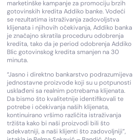
marketinške kampanje za promociju brzih
gotovinskih kredita Addiko banke. Vodeći
se rezultatima istraživanja zadovoljstva
klijenata i njihovih očekivanja, Addiko banka
je značajno skratila proceduru odobrenja
kredita, tako da je period odobrenja Addiko
Blic gotovinskog kredita smanjen na 30
minuta.
“Jasno i direktno bankarstvo podrazumijeva
jednostavne proizvode koji su u potpunosti
usklađeni sa realnim potrebama klijenata.
Da bismo što kvalitetnije identifikovali te
potrebe i očekivanja naših klijenata,
kontinuirano vršimo različita istraživanja
tržišta kako bi naši proizvodi bili što
adekvatniji, a naši klijenti što zadovoljniji”,
istakla je Belma Sekavić – Bandić, član