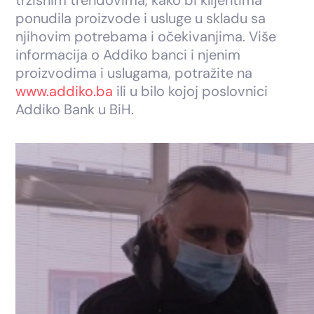
ponudila proizvode i usluge u skladu sa
njihovim potrebama i očekivanjima. Više
informacija o Addiko banci i njenim
proizvodima i uslugama, potražite na
www.addiko.ba
ili u bilo kojoj poslovnici
Addiko Bank u BiH.