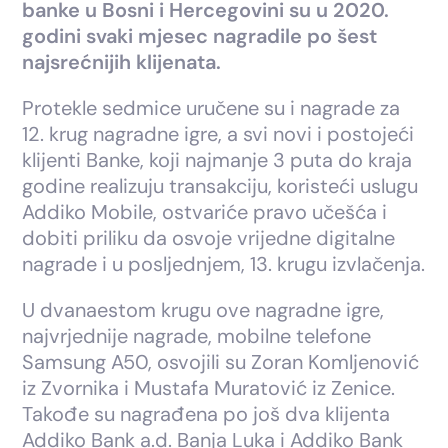
banke u Bosni i Hercegovini su u 2020.
godini svaki mjesec nagradile po šest
najsrećnijih klijenata.
Protekle sedmice uručene su i nagrade za
12. krug nagradne igre, a svi novi i postojeći
klijenti Banke, koji najmanje 3 puta do kraja
godine realizuju transakciju, koristeći uslugu
Addiko Mobile, ostvariće pravo učešća i
dobiti priliku da osvoje vrijedne digitalne
nagrade i u posljednjem, 13. krugu izvlačenja.
U dvanaestom krugu ove nagradne igre,
najvrjednije nagrade, mobilne telefone
Samsung A50, osvojili su Zoran Komljenović
iz Zvornika i Mustafa Muratović iz Zenice.
Takođe su nagrađena po još dva klijenta
Addiko Bank a.d. Banja Luka i Addiko Bank