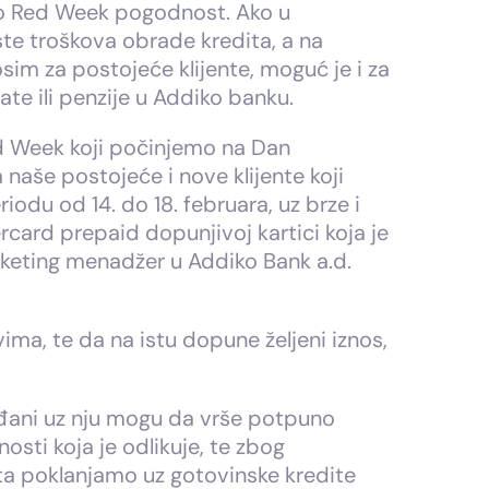
iko Red Week pogodnost. Ako u
te troškova obrade kredita, a na
im za postojeće klijente, moguć je i za
e ili penzije u Addiko banku.
ed Week koji počinjemo na Dan
 naše postojeće i nove klijente koji
iodu od 14. do 18. februara, uz brze i
card prepaid dopunjivoj kartici koja je
marketing menadžer u Addiko Bank a.d.
a, te da na istu dopune željeni iznos,
rađani uz nju mogu da vrše potpuno
sti koja je odlikuje, te zbog
ta poklanjamo uz gotovinske kredite