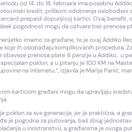
 periodu od 14. do 18. februara ima posebnu Add
otovinski kredit, prilikom odobrenja oslobođeni s
card prepaid dopunjivoj kartici. Ovaj benefit, os
 Week pogodnost mogu da ostvare bez prenosa plat
 nerijetko imamo za građane, te je ovaj Addiko R
ice koje ih oslobađaju komplikovanih procedura. Za
z obaveze prenosa plate ili penzije u Addiko, u per
ecijalan poklon, a u pitanju je 100 KM na Master
upovine na internetu.“, izjavila je Marija Panić, 
m karticom građani mogu da upravljaju sredstvim
ja.
e poklon za sve generacije, jer je praktična, a g
đe je pogodna za putovanja, baš zbog jednostavno
laćanja u inostranstvu, a građanima je ovoga pu