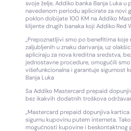
svoje želje, Addiko banka Banja Luka u
navedenom periodu aplicirate za novi g
poklon dobijate 100 KM na Addiko Master
klijente drugih banaka koji Addiko Red
„Prepoznatljivi smo po benefitima koje
zaljubljenih u znaku darivanja, uz olakš
apliciraju za nova kreditna sredstva, be
jednostavne procedure, omogućili smo sp
višefunkcionalna i garantuje sigurnost k
Banja Luka
Sa Addiko Mastercard prepaid dopunjivo
bez ikakvih dodatnih troškova održavan
„Mastercard prepaid dopunjiva kartica j
sigurnu kupovinu putem interneta. Tako
mogućnosti kupovine i beskontaktnog p