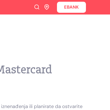
EBANK
Mastercard
znenađenja ili planirate da ostvarite