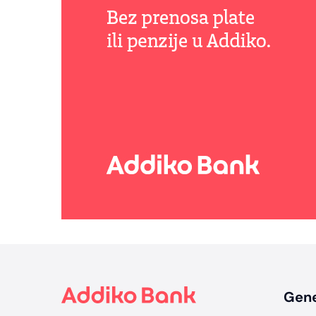
Footer
Gene