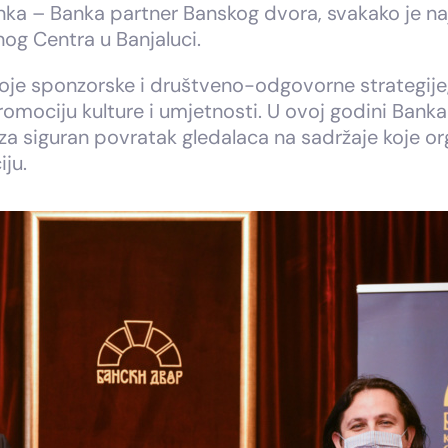
nka – Banka partner Banskog dvora, svakako je naj
og Centra u Banjaluci.
voje sponzorske i društveno-odgovorne strategije,
 promociju kulture i umjetnosti. U ovoj godini Bank
 siguran povratak gledalaca na sadržaje koje orga
ju.