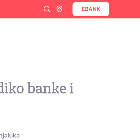
EBANK
diko banke i
njaluka