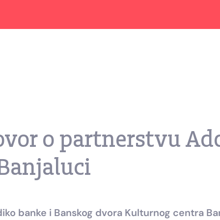
ovor o partnerstvu Ad
Banjaluci
iko banke i Banskog dvora Kulturnog centra Ba