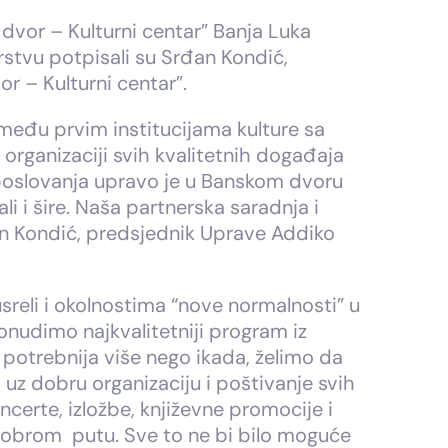
dvor – Kulturni centar” Banja Luka
rstvu potpisali su Srđan Kondić,
r – Kulturni centar”.
među prvim institucijama kulture sa
organizaciji svih kvalitetnih događaja
 poslovanja upravo je u Banskom dvoru
i i šire. Naša partnerska saradnja i
đan Kondić, predsjednik Uprave Addiko
sreli i okolnostima “nove normalnosti” u
onudimo najkvalitetniji program iz
se potrebnija više nego ikada, želimo da
uz dobru organizaciju i poštivanje svih
certe, izložbe, književne promocije i
a dobrom putu. Sve to ne bi bilo moguće