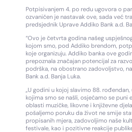
Potpisivanjem 4. po redu ugovora o part
ozvaničen je nastavak ove, sada već tra
predsjednik Uprave Addiko Bank a.d. Ban
“Ovo je četvrta godina našeg uspješnog
kojom smo, pod Addiko brendom, potpisal
koje organizuju. Addiko banka ove godi
prepoznala značajan potencijal za razvoj
podrška, na obostrano zadovoljstvo, na
Bank a.d. Banja Luka.
„U godini u kojoj slavimo 88. rođendan,
kojima smo se našli, osjećamo se puni e
oblasti muzičke, likovne i književne djel
pošaljemo poruku da život ne smije stat
propisanih mjera, zadovoljimo naše kult
festivale, kao i pozitivne reakcije pub