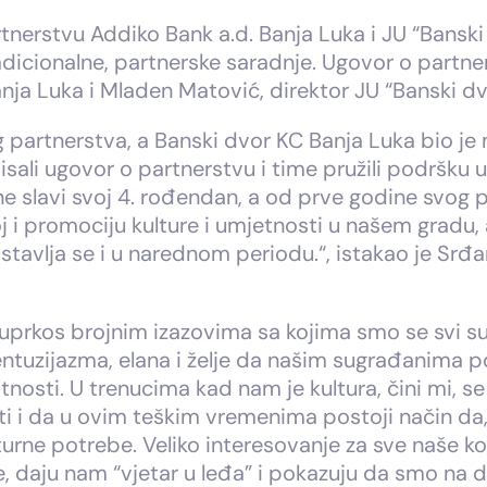
nerstvu Addiko Bank a.d. Banja Luka i JU “Banski 
dicionalne, partnerske saradnje. Ugovor o partne
ja Luka i Mladen Matović, direktor JU “Banski dvo
 partnerstva, a Banski dvor KC Banja Luka bio je 
i ugovor o partnerstvu i time pružili podršku u 
ne slavi svoj 4. rođendan, a od prve godine svog
 i promociju kulture i umjetnosti u našem gradu, al
stavlja se i u narednom periodu.“, istakao je Sr
 uprkos brojnim izazovima sa kojima smo se svi su
ntuzijazma, elana i želje da našim sugrađanima p
atnosti. U trenucima kad nam je kultura, čini mi, 
i i da u ovim teškim vremenima postoji način da, 
urne potrebe. Veliko interesovanje za sve naše kon
like, daju nam “vjetar u leđa” i pokazuju da smo n