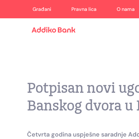
Građani
Pravna lica
O nama
Potpisan novi ug
Banskog dvora u 
Četvrta godina uspješne saradnje Add