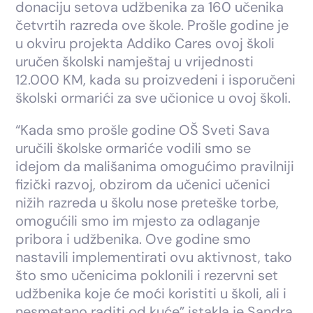
donaciju setova udžbenika za 160 učenika
četvrtih razreda ove škole. Prošle godine je
u okviru projekta Addiko Cares ovoj školi
uručen školski namještaj u vrijednosti
12.000 KM, kada su proizvedeni i isporučeni
školski ormarići za sve učionice u ovoj školi.
“Kada smo prošle godine OŠ Sveti Sava
uručili školske ormariće vodili smo se
idejom da mališanima omogućimo pravilniji
fizički razvoj, obzirom da učenici učenici
nižih razreda u školu nose preteške torbe,
omogućili smo im mjesto za odlaganje
pribora i udžbenika. Ove godine smo
nastavili implementirati ovu aktivnost, tako
što smo učenicima poklonili i rezervni set
udžbenika koje će moći koristiti u školi, ali i
nesmetano raditi od kuće” istakla je Sandra