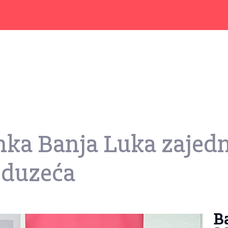
nka Banja Luka zajed
eduzeća
Ba