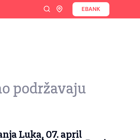
EBANK
no podržavaju
nja Luka, 07. april