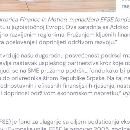
ras
ktorica Finance in Motion, menadžera EFSE fonda, i
stu u jugoistočnoj Evropi. Ova saradnja sa Addi
o razvijenim regionima. Pružanjem ključnih finans
 za poslovanje i doprinijeti održivom razvoju.”
tvrđuje našu dugoročnu posvećenost podršci mal
stavlja nastavak uspješnog partnerstva kroz koje
ajući se na SME pružamo podršku fondu kako bi proš
ju do privrednika širom Republike Srpske. Na taj n
dnostavnih i efikasnih finansijskih rješenja, nast
cu i doprinosi održivom ekonomskom napretku,“
iz
SE) je fond za ulaganje sa ciljem podsticanja ek
vu Evropske unije. EFSE je osnovan 2005. godine, 