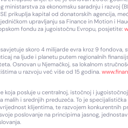
 ministarstva za ekonomsku saradnju i razvoj (B
E prikuplja kapital od donatorskih agencija, među
zajedničkom upravljanju sa Finance in Motion i Ha
opskom fondu za jugoistočnu Evropu, posjetite:
w
 savjetuje skoro 4 milijarde evra kroz 9 fondova, s
ticaj na ljude i planetu putem regionalnih finansij
teta. Osnovan u Njemačkoj, sa lokalnom stručnošću
ržištima u razvoju već više od 15 godina.
www.fina
e koja posluje u centralnoj, istočnoj i jugoistočn
 malih i srednjih preduzeća. To je specijalistič
vrijednost klijentima, te razvojem konkurentnih 
svoje poslovanje na principima jasnog, jednosta
slovanja.