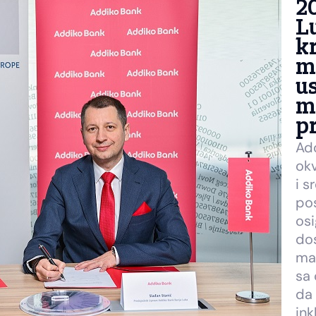
2
Lu
kr
mi
u
m
p
Add
okv
i s
pos
osi
dos
man
sa 
da 
in