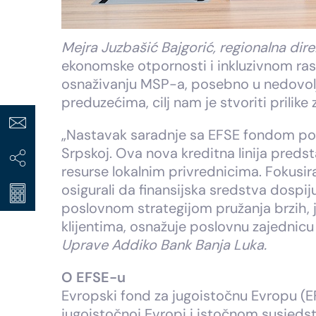
Mejra Juzbašić Bajgorić, regionalna dire
ekonomske otpornosti i inkluzivnom ra
osnaživanju MSP-a, posebno u nedovoljn
preduzećima, cilj nam je stvoriti prilike
„Nastavak saradnje sa EFSE fondom po
Srpskoj. Ova nova kreditna linija pred
resurse lokalnim privrednicima. Fokusir
osigurali da finansijska sredstva dospi
poslovnom strategijom pružanja brzih, je
klijentima, osnažuje poslovnu zajedni
Uprave Addiko Bank Banja Luka.
O EFSE-u
Evropski fond za jugoistočnu Evropu (EF
jugoistočnoj Evropi i istočnom susjedst