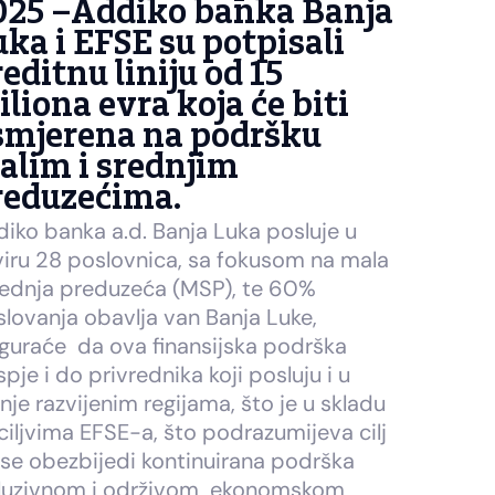
025
–Addiko banka Banja
ka i EFSE su potpisali
editnu liniju od 15
liona evra koja će biti
smjerena na podršku
alim i srednjim
reduzećima.
iko banka a.d. Banja Luka posluje u
iru 28 poslovnica, sa fokusom na mala
rednja preduzeća (MSP), te 60%
lovanja obavlja van Banja Luke,
guraće da ova finansijska podrška
pje i do privrednika koji posluju i u
je razvijenim regijama, što je u skladu
ciljvima EFSE-a, što podrazumijeva cilj
se obezbijedi kontinuirana podrška
kluzivnom i održivom ekonomskom