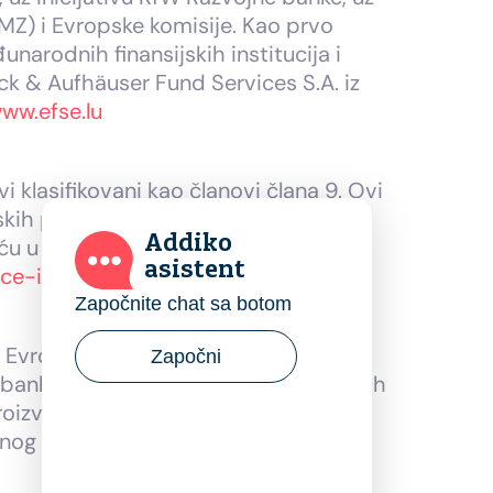
MZ) i Evropske komisije. Kao prvo
narodnih finansijskih institucija i
uck & Aufhäuser Fund Services S.A. iz
ww.efse.lu
vi klasifikovani kao članovi člana 9. Ovi
skih posrednika, direktnih ulaganja,
Addiko
 u Latinskoj Americi i centralnoj i
asistent
nce-in-motion.com
Započnite chat sa botom
oj Evropi, s fokusom na podršku
Započni
ka banka sa ciljem unapređenja osnovnih
proizvoda koji odgovaraju specifičnim
vnog i neposrednog bankarstva,