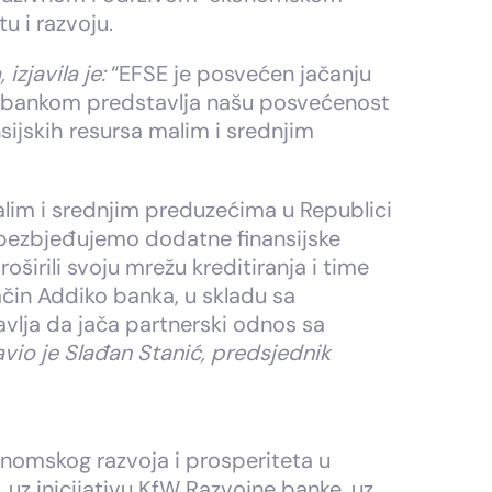
tu i razvoju.
zjavila je:
“EFSE je posvećen jačanju
ko bankom predstavlja našu posvećenost
ijskih resursa malim i srednjim
im i srednjim preduzećima u Republici
 obezbjeđujemo dodatne finansijske
irili svoju mrežu kreditiranja i time
ačin Addiko banka, u skladu sa
avlja da jača partnerski odnos sa
javio je Slađan Stanić, predsjednik
onomskog razvoja i prosperiteta u
uz inicijativu KfW Razvojne banke, uz