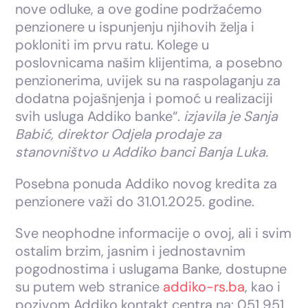
nove odluke, a ove godine podržaćemo
penzionere u ispunjenju njihovih želja i
pokloniti im prvu ratu. Kolege u
poslovnicama našim klijentima, a posebno
penzionerima, uvijek su na raspolaganju za
dodatna pojašnjenja i pomoć u realizaciji
svih usluga Addiko banke“.
izjavila je Sanja
Babić, direktor Odjela prodaje za
stanovništvo u Addiko banci Banja Luka.
Posebna ponuda Addiko novog kredita za
penzionere važi do 31.01.2025. godine.
Sve neophodne informacije o ovoj, ali i svim
ostalim brzim, jasnim i jednostavnim
pogodnostima i uslugama Banke, dostupne
su putem web stranice
addiko-rs.ba
, kao i
pozivom Addiko kontakt centra na: 051 951