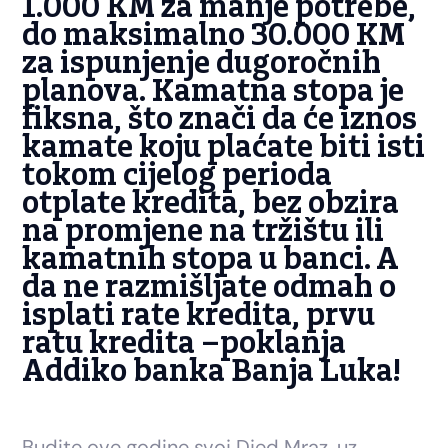
1.000 KM za manje potrebe,
do maksimalno 30.000 KM
za ispunjenje dugoročnih
planova. Kamatna stopa je
fiksna, što znači da će iznos
kamate koju plaćate biti isti
tokom cijelog perioda
otplate kredita, bez obzira
na promjene na tržištu ili
kamatnih stopa u banci. A
da ne razmišljate odmah o
isplati rate kredita, prvu
ratu kredita –
poklanja
Addiko banka Banja Luka!
Budite ove godine svoj Djed Mraz, uz