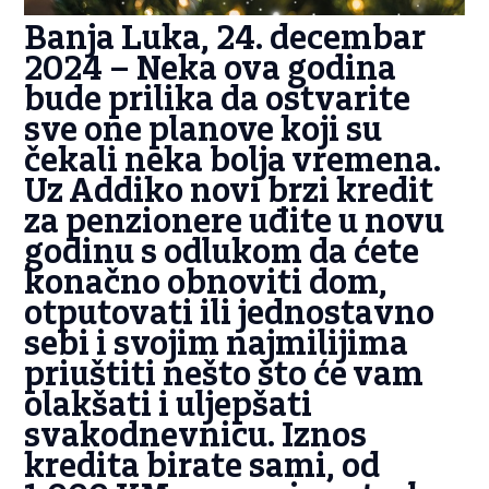
Banja Luka, 24. decembar
2024 –
Neka ova godina
bude prilika da ostvarite
sve one planove koji su
čekali neka bolja vremena.
Uz Addiko novi brzi kredit
za penzionere uđite u novu
godinu s odlukom da ćete
konačno obnoviti dom,
otputovati ili jednostavno
sebi i svojim najmilijima
priuštiti nešto što će vam
olakšati i uljepšati
svakodnevnicu. Iznos
kredita birate sami, od