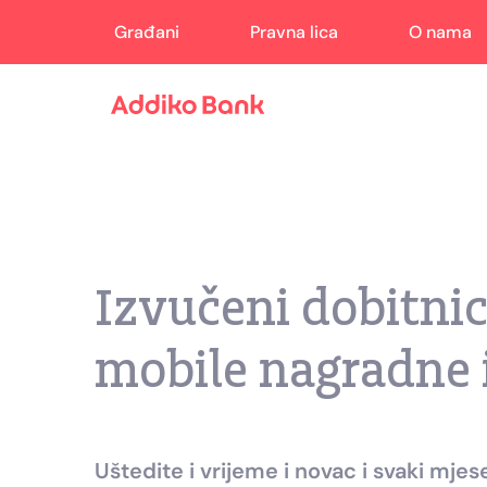
Građani
Pravna lica
O nama
Izvučeni dobitni
mobile nagradne 
Uštedite i vrijeme i novac i svaki mje