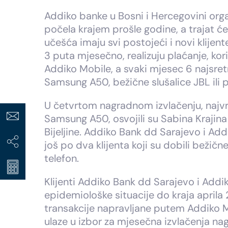
Addiko banke u Bosni i Hercegovini orga
počela krajem prošle godine, a trajat ć
učešća imaju svi postojeći i novi klijen
3 puta mjesečno, realizuju plaćanje, ko
Addiko Mobile, a svaki mjesec 6 najsretn
Samsung A50, bežične slušalice JBL il
U četvrtom nagradnom izvlačenju, najvr
Samsung A50, osvojili su Sabina Krajina i
Bijeljine. Addiko Bank dd Sarajevo i Ad
još po dva klijenta koji su dobili bežične
telefon.
Klijenti Addiko Bank dd Sarajevo i Add
epidemiološke situacije do kraja april
transakcije napravljane putem Addiko Mo
ulaze u izbor za mjesečna izvlačenja nag