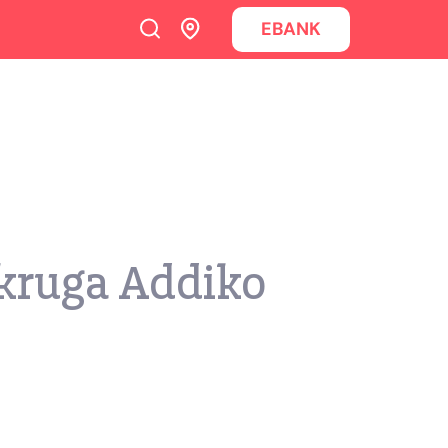
EBANK
 kruga Addiko