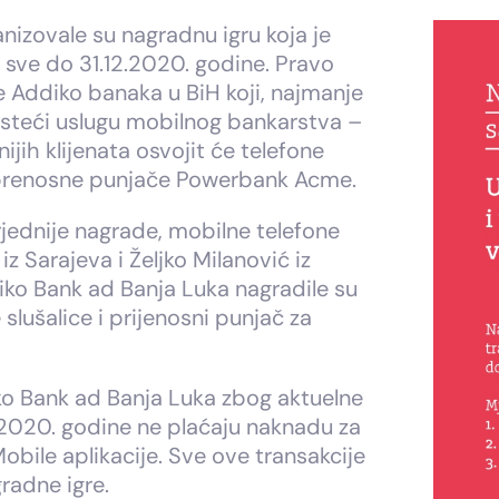
nizovale su nagradnu igru koja je
e sve do 31.12.2020. godine. Pravo
te Addiko banaka u BiH koji, najmanje
risteći uslugu mobilnog bankarstva –
ijih klijenata osvojit će telefone
i prenosne punjače Powerbank Acme.
jednije nagrade, mobilne telefone
z Sarajeva i Željko Milanović iz
diko Bank ad Banja Luka nagradile su
 slušalice i prijenosni punjač za
iko Bank ad Banja Luka zbog aktuelne
a 2020. godine ne plaćaju naknadu za
bile aplikacije. Sve ove transakcije
radne igre.