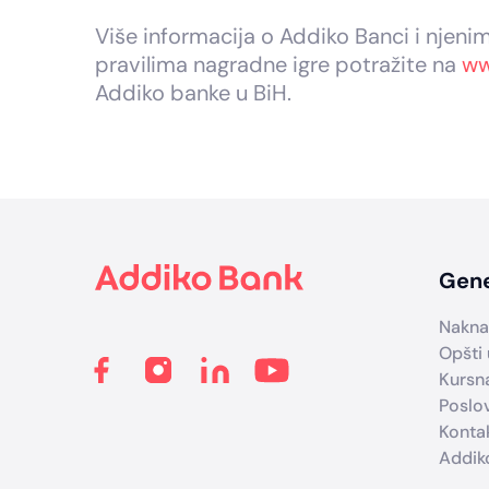
Više informacija o Addiko Banci i njeni
pravilima nagradne igre potražite na
ww
Addiko banke u BiH.
Footer
Gene
Nakna
Opšti 
Kursna
Poslo
Konta
Addik