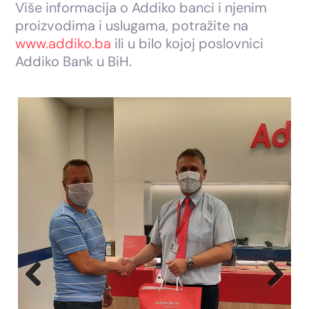
Više informacija o Addiko banci i njenim
proizvodima i uslugama, potražite na
www.addiko.ba
ili u bilo kojoj poslovnici
Addiko Bank u BiH.
Previous
Next