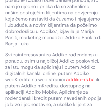
posebne Addiko rođendanske ponude, što
nam je ujedno i prilika da se zahvalimo
našim postojećim klijentima na povjerenju
koje ćemo nastaviti da čuvamo i njegujemo
i ubuduće, a novim klijentima da poželimo
dobrodošlicu u Addiko.“, izjavila je Marija
Panić, marketing menadžer Addiko Bank a.d.
Banja Luka.
Svi zainteresovani za Addiko rođendansku
ponudu, osim u najbližoj Addiko poslovnici,
za istu mogu da apliciraju i putem Addiko
digitalnih kanala: online, putem Addiko
webKredita na web stranici
addiko-rs.ba
ili
putem Addiko mKredita, dostupnog na
aplikaciji Addiko Mobile. Apliciranje za
rođendanski kredit putem navedenih opcija
je brzo i jednostavno, a ukoliko klijent za