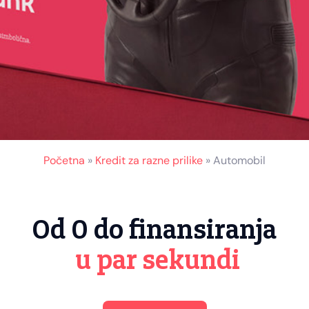
Početna
»
Kredit za razne prilike
»
Automobil
Od 0 do finansiranja
u par sekundi