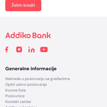
Želim kredit
Footer
Generalne informacije
Naknade u poslovanju sa građanima
Opšti uslovi poslovanja
Kursna lista
Poslovnice
Kontakt centar