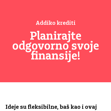
Addiko krediti
Planirajte
odgovorno svoje
finansije!
Ideje su fleksibilne, baš kao i ovaj