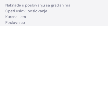
Naknade u poslovanju sa građanima
Opšti uslovi poslovanja
Kursna lista
Poslovnice
Kontakt centar
Addiko nekretnine
Korisni linkovi
Opšte informacije o zaštiti ličnih podataka
Bankomati
Whistleblowing sistem
Karijera
Uslovi korišćenja
Addiko grupa
Slovenija
Hrvatska