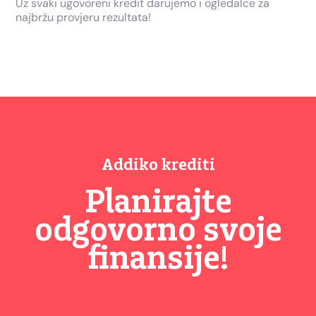
Uz svaki ugovoreni kredit darujemo i ogledalce za
najbržu provjeru rezultata!
Addiko krediti
Planirajte
odgovorno svoje
finansije!