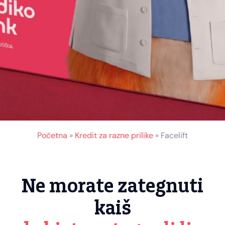
Početna
»
Kredit za razne prilike
»
Facelift
Ne morate zategnuti
kaiš