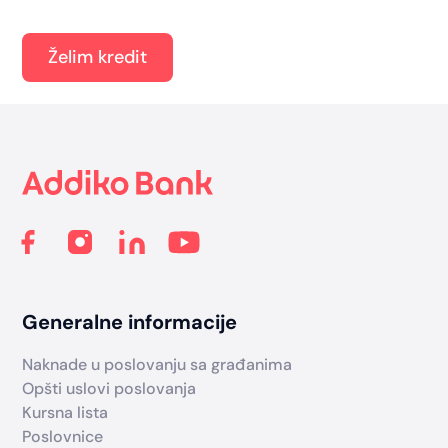
Želim kredit
Footer
Generalne informacije
Naknade u poslovanju sa građanima
Opšti uslovi poslovanja
Kursna lista
Poslovnice