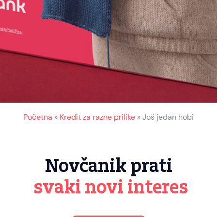
Početna
»
Kredit za razne prilike
»
Još jedan hobi
Novčanik prati
svaki novi interes