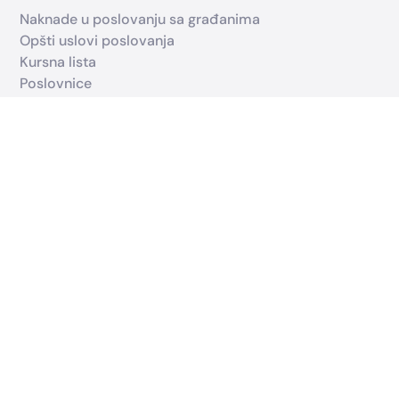
Naknade u poslovanju sa građanima
Opšti uslovi poslovanja
Kursna lista
Poslovnice
Kontakt centar
Addiko nekretnine
Korisni linkovi
Opšte informacije o zaštiti ličnih podataka
Bankomati
Whistleblowing sistem
Karijera
Uslovi korišćenja
Addiko grupa
Slovenija
Hrvatska