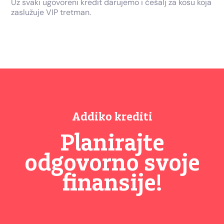
Uz svaki ugovoreni kredit darujemo i češalj za kosu koja
zaslužuje VIP tretman.
Addiko krediti
Planirajte
odgovorno svoje
finansije!