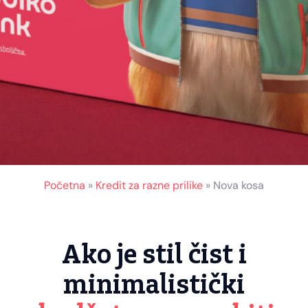
Početna
»
Kredit za razne prilike
»
Nova kosa
Ako je stil čist i
minimalistički