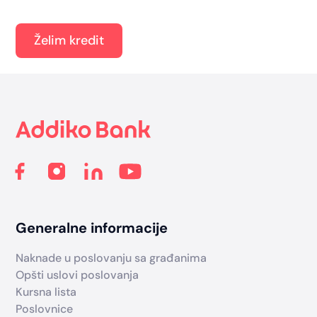
Želim kredit
Footer
Generalne informacije
Naknade u poslovanju sa građanima
Opšti uslovi poslovanja
Kursna lista
Poslovnice