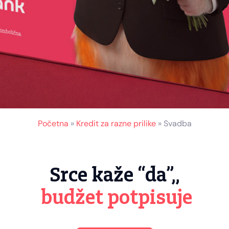
Početna
»
Kredit za razne prilike
»
Svadba
Srce kaže “da”,,
budžet potpisuje