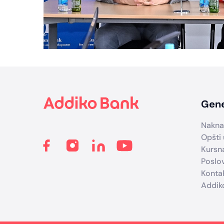
Footer
Gene
Nakna
Opšti 
Kursna
Poslo
Konta
Addik