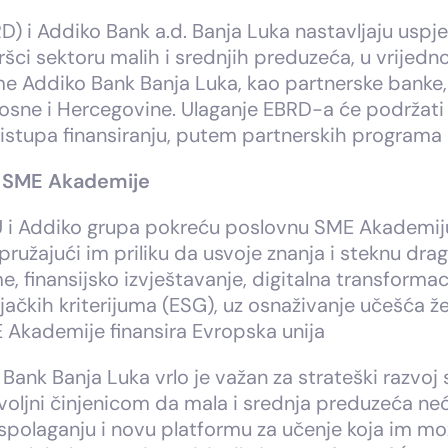
D) i Addiko Bank a.d. Banja Luka nastavljaju uspj
ršci sektoru malih i srednjih preduzeća, u vrijedno
e Addiko Bank Banja Luka, kao partnerske banke, z
sne i Hercegovine. Ulaganje EBRD-a će podržati ra
istupa finansiranju, putem partnerskih programa k
o SME Akademije
 i Addiko grupa pokreću poslovnu SME Akademiju z
 pružajući im priliku da usvoje znanja i steknu dr
e, finansijsko izvještavanje, digitalna transforma
vljačkih kriterijuma (ESG), uz osnaživanje učešća
 Akademije finansira Evropska unija
ank Banja Luka vrlo je važan za strateški razvoj 
oljni činjenicom da mala i srednja preduzeća ne
raspolaganju i novu platformu za učenje koja im m