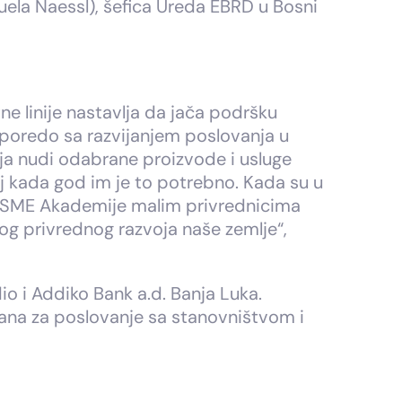
ela Naessl), šefica Ureda EBRD u Bosni
e linije nastavlja da jača podršku
uporedo sa razvijanjem poslovanja u
ja nudi odabrane proizvode i usluge
aj kada god im je to potrebno. Kada su u
m SME Akademije malim privrednicima
nog privrednog razvoja naše zemlje“,
io i Addiko Bank a.d. Banja Luka.
vana za poslovanje sa stanovništvom i