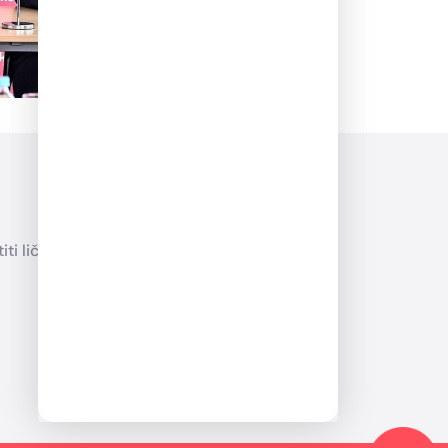
Addiko grupa
ti ličnih
Slovenija
Hrvatska
Bosna i Hercegovina
Srbija
Crna Gora