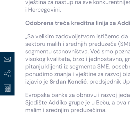
vještina za nastup na sve konkurentnijem
i Hercegovini.
Odobrena treća kreditna linija za Add
„Sa velikim zadovoljstvom ističemo da 
sektoru malih i srednjih preduzeća (SM
segmentu stanovništva. Već smo poznati
visokog kvaliteta, brzo i jednostavno, 
pitanju klijenti iz segmenta SME, po
ponudimo znanja i vještine za razvoj bi
izjavio je
Srđan Kondić
, predsjednik U
Evropska banka za obnovu i razvoj jedan 
Sjedište Addiko grupe je u Beču, a ova
malim i srednjim preduzećima.