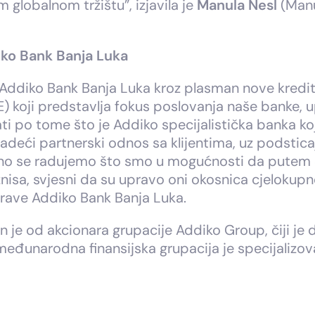
 globalnom tržištu”, izjavila je
Manula Nesl
(Manu
iko Bank Banja Luka
Addiko Bank Banja Luka kroz plasman nove kreditn
E) koji predstavlja fokus poslovanja naše banke, 
 po tome što je Addiko specijalistička banka ko
gradeći partnerski odnos sa klijentima, uz podstic
sebno se radujemo što smo u mogućnosti da pute
znisa, svjesni da su upravo oni okosnica cjelokup
prave Addiko Bank Banja Luka.
je od akcionara grupacije Addiko Group, čiji je d
 međunarodna finansijska grupacija je specijalizo