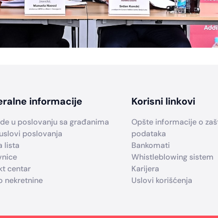
ralne informacije
Korisni linkovi
de u poslovanju sa građanima
Opšte informacije o zašti
uslovi poslovanja
podataka
 lista
Bankomati
vnice
Whistleblowing sistem
kt centar
Karijera
o nekretnine
Uslovi korišćenja