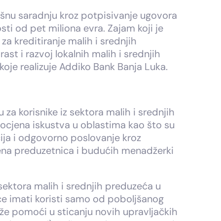
ešnu saradnju kroz potpisivanje ugovora
sti od pet miliona evra. Zajam koji je
a kreditiranje malih i srednjih
st i razvoj lokalnih malih i srednjih
oje realizuje Addiko Bank Banja Luka.
a korisnike iz sektora malih i srednjih
agocjena iskustva u oblastima kao što su
cija i odgovorno poslovanje kroz
 žena preduzetnica i budućih menadžerki
sektora malih i srednjih preduzeća u
će imati koristi samo od poboljšanog
ože pomoći u sticanju novih upravljačkih