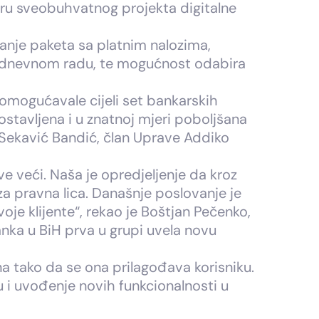
iru sveobuhvatnog projekta digitalne
anje paketa sa platnim nalozima,
akodnevnom radu, te mogućnost odabira
 omogućavale cijeli set bankarskih
stavljena i u znatnoj mjeri poboljšana
 Sekavić Bandić, član Uprave Addiko
sve veći. Naša je opredjeljenje da kroz
a pravna lica. Današnje poslovanje je
je klijente“, rekao je Boštjan Pečenko,
nka u BiH prva u grupi uvela novu
na tako da se ona prilagođava korisniku.
i uvođenje novih funkcionalnosti u