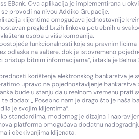
ss EBank. Ova aplikacija je implementirana u okv
i se provodi na nivou Addiko Grupacije.
likacija klijentima omogućava jednostavnije kreir
ednostavan pregled brzih linkova potrebnih u sv
 ovlaštena osoba u više kompanija.
postojeće funkcionalnosti koje su pravnim licima
ez odlaska na šaltere, dok je istovremeno pojedno
pristup bitnim informacijama”, istakla je Belma
ju prednosti korištenja elektronskog bankarstva je 
bratimo upravo na pojednostavljenje bankarstva z
anka bude u stanju da u realnom vremenu prati svo
 te dodao: „ Posebno nam je drago što je naša ba
ila je svojim klijentima”.
ddiko standardima, modernog je dizajna i napravlje
 nova platforma omogućava dodatnu nadogradnju 
 i očekivanjima klijenata.