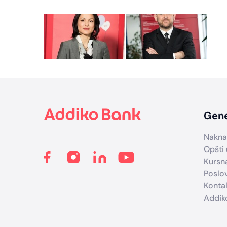
Footer
Gene
Nakna
Opšti 
Kursna
Poslo
Konta
Addik