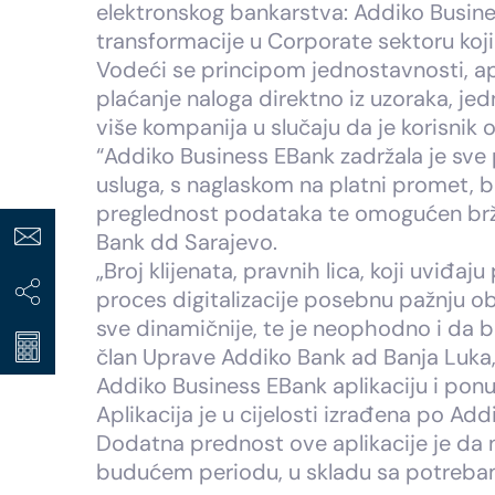
elektronskog bankarstva: Addiko Busine
transformacije u Corporate sektoru koj
Vodeći se principom jednostavnosti, ap
plaćanje naloga direktno iz uzoraka, j
više kompanija u slučaju da je korisnik
“Addiko Business EBank zadržala je sve 
usluga, s naglaskom na platni promet, b
preglednost podataka te omogućen brži 
Bank dd Sarajevo.
„Broj klijenata, pravnih lica, koji uviđa
proces digitalizacije posebnu pažnju o
sve dinamičnije, te je neophodno i da b
član Uprave Addiko Bank ad Banja Luka,
Addiko Business EBank aplikaciju i ponud
Aplikacija je u cijelosti izrađena po A
Dodatna prednost ove aplikacije je da
budućem periodu, u skladu sa potrebama