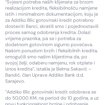
“Svjesni potreba naših klijenata za brzom
realizacijom kredita, fleksibilnošću namjene
istih i minimalnom dokumentacijom, koju je
za Addiko Blic gotovinski kredit potrebno
dostaviti Banci, skratili smo i pojednostavili
proces samog odobrenja kredita. Dolazi
vrijeme praznika, pa se i potreba za
dodatnom gotovinom sigurno povećava.
Našom ponudom brzih i fleksibilnih kredita,
omogućili smo našim klijentima da, po
svojoj želji, odaberu namjenu, rok otplate i
iznos kredita”, istakla je Belma Sekavić –
Bandić, član Uprave Addiko Bank d.d.
Sarajevo.
“Addiko Blic gotovinski kredit odobrava se
do 50.000 KM, na period do 10 godina, a uz
novu funkcionalnost brzine i odobrenje