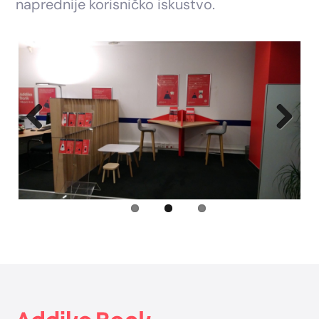
naprednije korisničko iskustvo.
Previous
Next
Footer