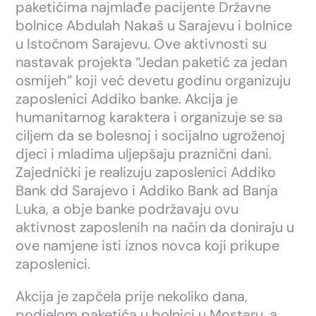
paketićima najmlađe pacijente Državne
bolnice Abdulah Nakaš u Sarajevu i bolnice
u Istočnom Sarajevu. Ove aktivnosti su
nastavak projekta “Jedan paketić za jedan
osmijeh” koji već devetu godinu organizuju
zaposlenici Addiko banke. Akcija je
humanitarnog karaktera i organizuje se sa
ciljem da se bolesnoj i socijalno ugroženoj
djeci i mladima uljepšaju praznični dani.
Zajednički je realizuju zaposlenici Addiko
Bank dd Sarajevo i Addiko Bank ad Banja
Luka, a obje banke podržavaju ovu
aktivnost zaposlenih na način da doniraju u
ove namjene isti iznos novca koji prikupe
zaposlenici.
Akcija je zapčela prije nekoliko dana,
podjelom paketića u bolnici u Mostaru, a