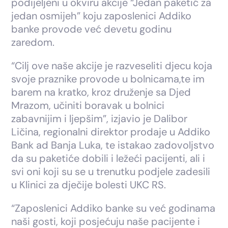
podijeljeni u okviru akcije “Jedan paketić za
jedan osmijeh” koju zaposlenici Addiko
banke provode već devetu godinu
zaredom.
“Cilj ove naše akcije je razveseliti djecu koja
svoje praznike provode u bolnicama,te im
barem na kratko, kroz druženje sa Djed
Mrazom, učiniti boravak u bolnici
zabavnijim i ljepšim”, izjavio je Dalibor
Ličina, regionalni direktor prodaje u Addiko
Bank ad Banja Luka, te istakao zadovoljstvo
da su paketiće dobili i ležeći pacijenti, ali i
svi oni koji su se u trenutku podjele zadesili
u Klinici za dječije bolesti UKC RS.
“Zaposlenici Addiko banke su već godinama
naši gosti, koji posjećuju naše pacijente i