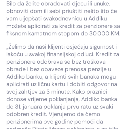
Bilo da želite obradovati djecu ili unuke,
obnoviti dom ili sebi priuštiti nešto što će
vam uljepšati svakodnevnicu u Addiku
možete aplicirati za kredit za penzionere sa
fiksnom kamatnom stopom do 30.000 KM.
„Želimo da naši klijenti osjećaju sigurnost i
lakoću u svakoj finansijskoj odluci. Kredit za
penzionere odobrava se bez troškova
obrade i bez obaveze prenosa penzije u
Addiko banku, a klijenti svih banaka mogu
aplicirati uz ličnu kartu i dobiti odgovor na
svoj zahtjev za 3 minute. Kako praznici
donose vrijeme poklanjanja, Addiko banka
do 31. januara poklanja prvu ratu uz svaki
odobren kredit. Vjerujemo da ćemo
penzionerima ove godine pomoći da
nadmaše Djeda Mraza poklonima, a za bilo