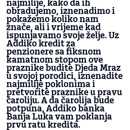
najmilije, kako da ih
obradujemo, iznenadimo i
pokažemo koliko nam
znače, ali i vrijeme kad
ispunjavamo svoje želje. Uz
Addiko kredit za
penzionere sa fiksnom
kamatnom stopom ove
praznike budite Djeda Mraz
u svojoj porodici, iznenadite
najmilije poklonima i
pretvorite praznike u pravu
čaroliju. A da čarolija bude
potpuna, Addiko banka
Banja Luka vam poklanja
prvu ratu kredita.