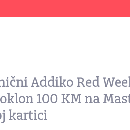
znični Addiko Red We
 poklon 100 KM na Mas
j kartici