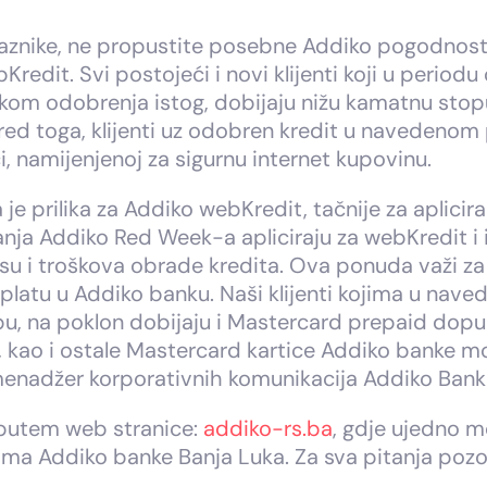
raznike, ne propustite posebne Addiko pogodnost
Kredit. Svi postojeći i novi klijenti koji u periodu
likom odobrenja istog, dobijaju nižu kamatnu sto
red toga, klijenti uz odobren kredit u navedenom
, namijenjenoj za sigurnu internet kupovinu.
 prilika za Addiko webKredit, tačnije za aplicira
rajanja Addiko Red Week-a apliciraju za webKredit i
 i troškova obrade kredita. Ova ponuda važi za po
ju platu u Addiko banku. Naši klijenti kojima u 
u, na poklon dobijaju i Mastercard prepaid dopu
kao i ostale Mastercard kartice Addiko banke mog
, menadžer korporativnih komunikacija Addiko Bank 
 putem web stranice:
addiko-rs.ba
,
gdje ujedno mo
ama Addiko banke Banja Luka. Za sva pitanja pozo