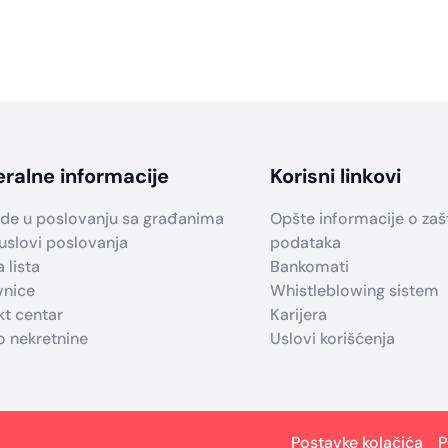
ralne informacije
Korisni linkovi
de u poslovanju sa građanima
Opšte informacije o zašti
uslovi poslovanja
podataka
 lista
Bankomati
vnice
Whistleblowing sistem
kt centar
Karijera
o nekretnine
Uslovi korišćenja
Postavke kolačića
P