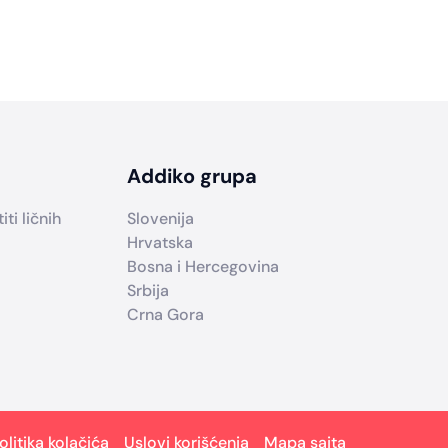
Addiko grupa
ti ličnih
Slovenija
Hrvatska
Bosna i Hercegovina
Srbija
Crna Gora
olitika kolačića
Uslovi korišćenja
Mapa sajta