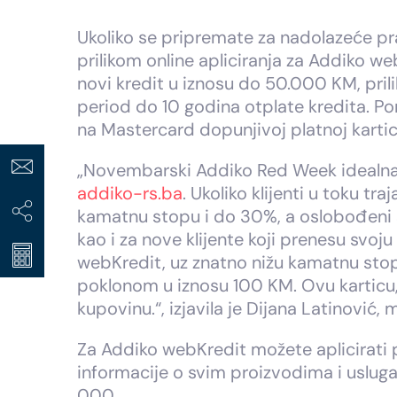
Ukoliko se pripremate za nadolazeće p
prilikom online apliciranja za Addiko web
novi kredit u iznosu do 50.000 KM, pri
period do 10 godina otplate kredita. Po
na Mastercard dopunjivoj platnoj kartici
„Novembarski Addiko Red Week idealna je
addiko-rs.ba
. Ukoliko klijenti u toku t
kamatnu stopu i do 30%, a oslobođeni su
kao i za nove klijente koji prenesu svo
webKredit, uz znatno nižu kamatnu stop
poklonom u iznosu 100 KM. Ovu karticu, 
kupovinu.“, izjavila je Dijana Latinović
Za Addiko webKredit možete aplicirati
informacije o svim proizvodima i uslug
000.