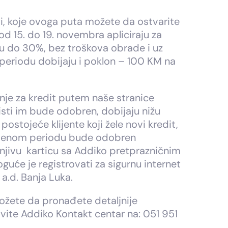
i, koje ovoga puta možete da ostvarite
 od 15. do 19. novembra apliciraju za
pu do 30%, bez troškova obrade i uz
 periodu dobijaju i poklon – 100 KM na
nje za kredit putem naše stranice
 isti im bude odobren, dobijaju nižu
stojeće klijente koji žele novi kredit,
navedenom periodu bude odobren
njivu karticu sa Addiko pretprazničnim
uće je registrovati za sigurnu internet
a.d. Banja Luka.
žete da pronađete detaljnije
vite Addiko Kontakt centar na: 051 951