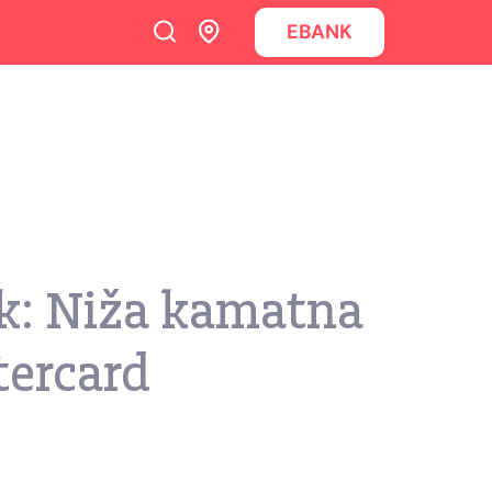
EBANK
ek: Niža kamatna
tercard