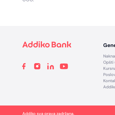
Footer
Gene
Nakna
Opšti 
Kursna
Poslo
Konta
Addik
Addiko sva prava zadržana.