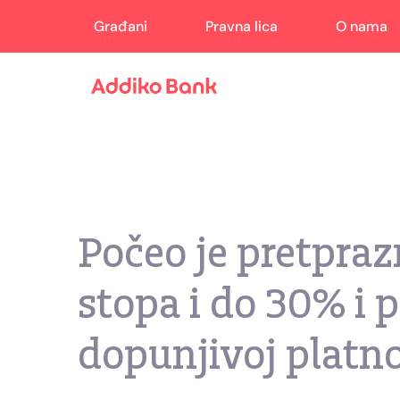
Građani
Pravna lica
O nama
Počeo je pretpra
stopa i do 30% i
dopunjivoj platno