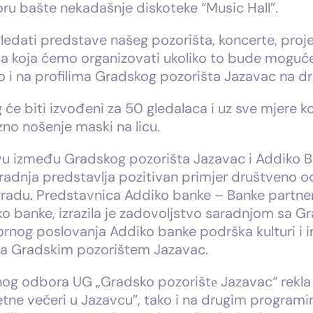
toru bašte nekadašnje diskoteke “Music Hall”.
dati predstave našeg pozorišta, koncerte, projek
 koja ćemo organizovati ukoliko to bude moguće
 i na profilima Gradskog pozorišta Jazavac na 
g će biti izvođeni za 50 gledalaca i uz sve mjere k
no nošenje maski na licu.
vu između Gradskog pozorišta Jazavac i Addiko Ba
radnja predstavlja pozitivan primjer društveno 
radu. Predstavnica Addiko banke – Banke partne
o banke, izrazila je zadovoljstvo saradnjom sa G
rnog poslovanja Addiko banke podrška kulturi i i
 sa Gradskim pozorištem Jazavac.
og odbora UG „Gradsko pozorištе Jazavac“ rekla 
jetne večeri u Jazavcu”, tako i na drugim progra