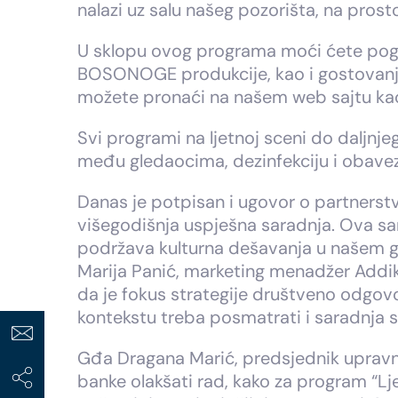
nalazi uz salu našeg pozorišta, na pros
U sklopu ovog programa moći ćete pogle
BOSONOGE produkcije, kao i gostovanja
možete pronaći na našem web sajtu kao
Svi programi na ljetnoj sceni do daljnje
među gledaocima, dezinfekciju i obavez
Danas je potpisan i ugovor o partnerst
višegodišnja uspješna saradnja. Ova sa
podržava kulturna dešavanja u našem g
Marija Panić, marketing menadžer Addik
da je fokus strategije društveno odgovo
kontekstu treba posmatrati i saradnja
Gđa Dragana Marić, predsjednik upravn
banke olakšati rad, kako za program “L