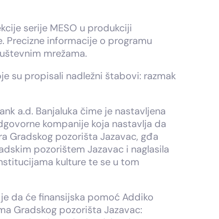
cije serije MESO u produkciji
. Precizne informacije o programu
društevnim mrežama.
oje su propisali nadležni štabovi: razmak
nk a.d. Banjaluka čime je nastavljena
odgovorne kompanije koja nastavlja da
ra Gradskog pozorišta Jazavac, gđa
radskim pozorištem Jazavac i naglasila
nstitucijama kulture te se u tom
je da će finansijska pomoć Addiko
mima Gradskog pozorišta Jazavac: