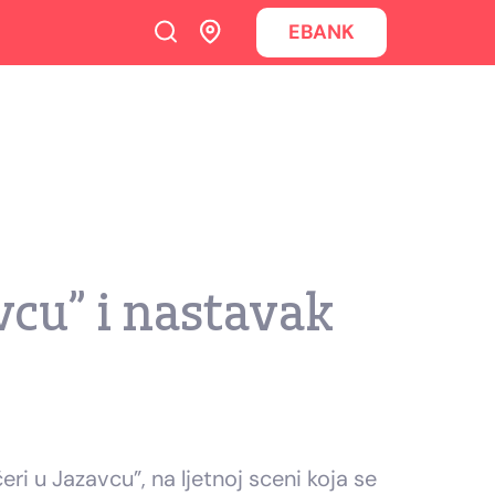
EBANK
vcu” i nastavak
i u Jazavcu”, na ljetnoj sceni koja se