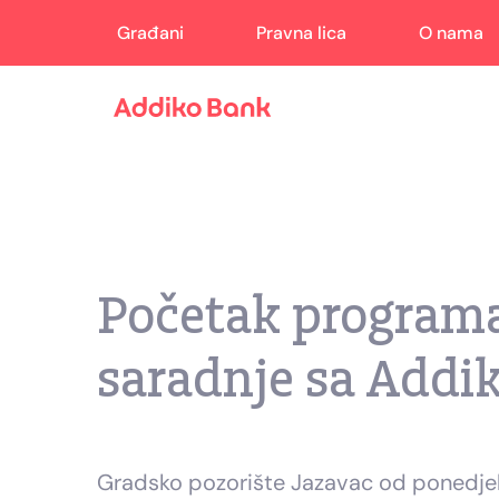
Građani
Pravna lica
O nama
Početak programa 
saradnje sa Add
Gradsko pozorište Jazavac od ponedjeljk