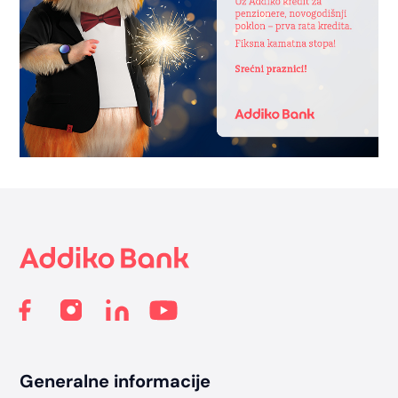
Footer
Generalne informacije