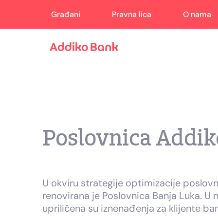
Građani
Pravna lica
O nama
Poslovnica Addiko
U okviru strategije optimizacije posl
renovirana je Poslovnica Banja Luka. U 
upriličena su iznenađenja za klijente ba