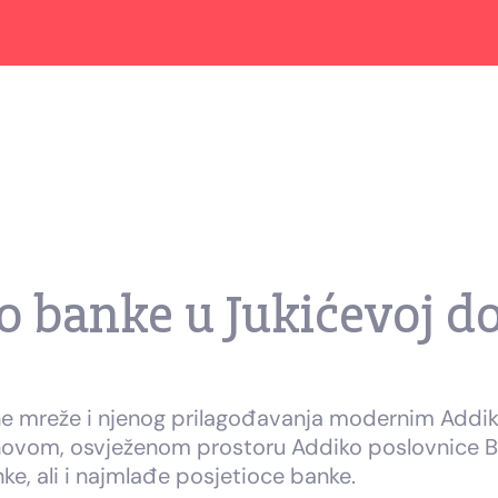
 banke u Jukićevoj do
ovne mreže i njenog prilagođavanja modernim Add
novom, osvježenom prostoru Addiko poslovnice Banj
nke, ali i najmlađe posjetioce banke.