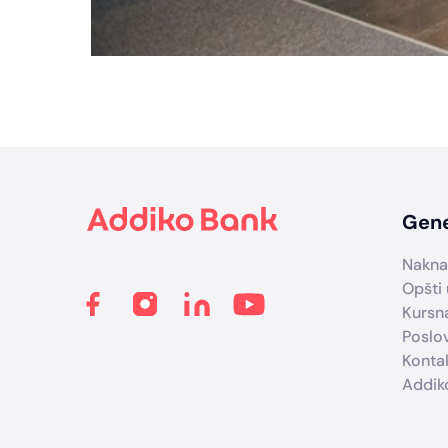
Footer
Gene
Nakna
Opšti 
Kursna
Poslo
Konta
Addik