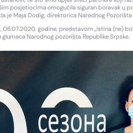
ašim posjetiocima omogućila siguran boravak u po
kla je Maja Dodig, direktorica Narodnog Pozorišta
, 06.07.2020. godine, predstavom „Istina (ne) boli
u glumaca Narodnog pozorišta Republike Srpske.