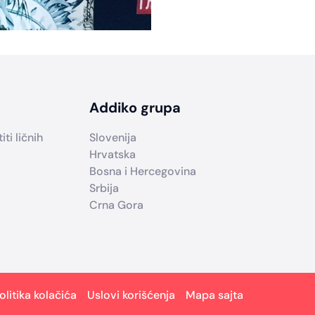
Addiko grupa
ti ličnih
Slovenija
Hrvatska
Bosna i Hercegovina
Srbija
Crna Gora
olitika kolačića
Uslovi korišćenja
Mapa sajta