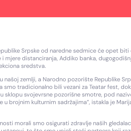
epublike Srpske od naredne sedmice će opet bit
e i mjere distanciranja, Addiko banka, dugogodiš
fekciona sredstva.
u našoj zemlji, a Narodno pozorište Republike Sr
smo tradicionalno bili vezani za Teatar fest, do
u sklopu svojevrsne pozorišne smotre, pod nazivo
 u brojnim kulturnim sadržajima”, istakla je Mar
nosti morali smo osigurati zdravlje naših gledala
ustanovi, te što smo upjeli steći partnere koji r