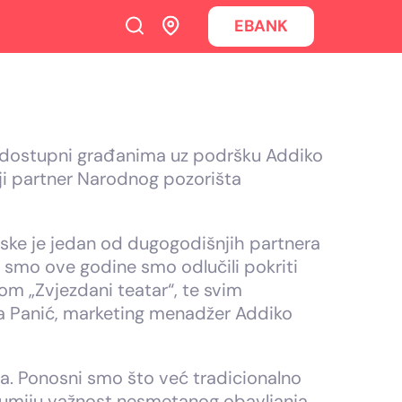
EBANK
i dostupni građanima uz podršku Addiko
nji partner Narodnog pozorišta
pske je jedan od dugogodišnjih partnera
k smo ove godine smo odlučili pokriti
m „Zvjezdani teatar“, te svim
ija Panić, marketing menadžer Addiko
ca. Ponosni smo što već tradicionalno
azumiju važnost nesmetanog obavljanja