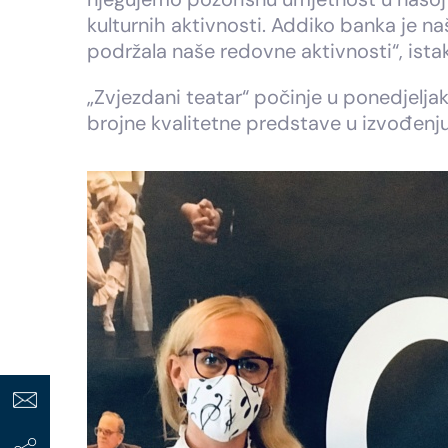
kulturnih aktivnosti. Addiko banka je n
podržala naše redovne aktivnosti“, ista
„Zvjezdani teatar“ počinje u ponedjeljak
brojne kvalitetne predstave u izvođenj