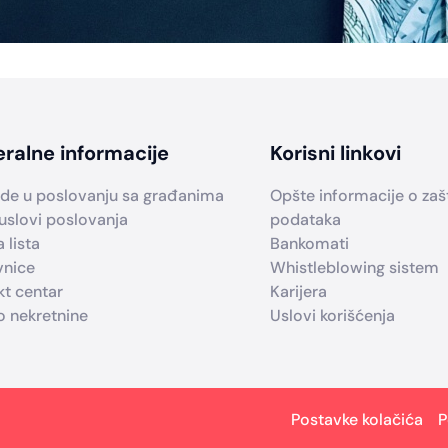
ralne informacije
Korisni linkovi
de u poslovanju sa građanima
Opšte informacije o zašti
uslovi poslovanja
podataka
 lista
Bankomati
vnice
Whistleblowing sistem
kt centar
Karijera
o nekretnine
Uslovi korišćenja
Postavke kolačića
P