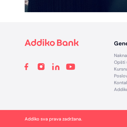
Footer
Gene
Nakna
Opšti 
Kursna
Poslo
Konta
Addik
Addiko sva prava zadržana.