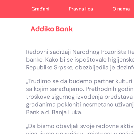
Građani
Pravna lica
O nama
Redovni sadržaji Narodnog Pozorišta R
banke. Kako bi se ispoštovale higijensk
Republike Srpske, obezbijedila je dezin
„Trudimo se da budemo partner kulturi 
sa kojim sarađujemo. Prethodnih godina 
troškove sigurnog izvođenja predstava 
građanima pokloniti nesmetano uživanje
Bank a.d. Banja Luka.
„Da bismo obavljali svoje redovne aktiv
njegujemo pozorišnu umjetnost u našoj 