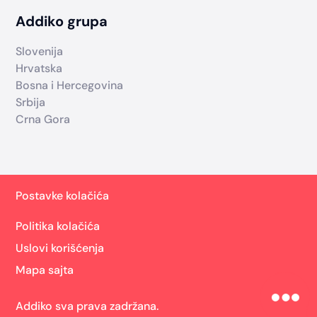
Addiko grupa
Slovenija
Hrvatska
Bosna i Hercegovina
Srbija
Crna Gora
Postavke kolačića
Politika kolačića
Uslovi korišćenja
Mapa sajta
Addiko sva prava zadržana.