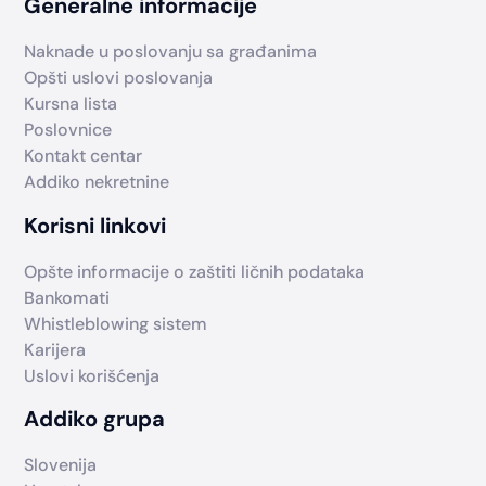
Generalne informacije
Naknade u poslovanju sa građanima
Opšti uslovi poslovanja
Kursna lista
Poslovnice
Kontakt centar
Addiko nekretnine
Korisni linkovi
Opšte informacije o zaštiti ličnih podataka
Bankomati
Whistleblowing sistem
Karijera
Uslovi korišćenja
Addiko grupa
Slovenija