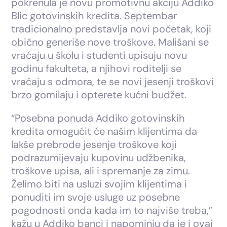
pokrenula je novu promotivnu akciju Addiko
Blic gotovinskih kredita. Septembar
tradicionalno predstavlja novi početak, koji
obično generiše nove troškove. Mališani se
vraćaju u školu i studenti upisuju novu
godinu fakulteta, a njihovi roditelji se
vraćaju s odmora, te se novi jesenji troškovi
brzo gomilaju i opterete kućni budžet.
“Posebna ponuda Addiko gotovinskih
kredita omogućit će našim klijentima da
lakše prebrode jesenje troškove koji
podrazumijevaju kupovinu udžbenika,
troškove upisa, ali i spremanje za zimu.
Želimo biti na usluzi svojim klijentima i
ponuditi im svoje usluge uz posebne
pogodnosti onda kada im to najviše treba,”
kažu u Addiko banci i napominju da je i ovaj