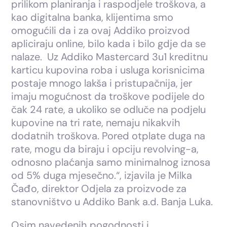
prilikom planiranja i raspodjele troškova, a
kao digitalna banka, klijentima smo
omogućili da i za ovaj Addiko proizvod
apliciraju online, bilo kada i bilo gdje da se
nalaze. Uz Addiko Mastercard 3u1 kreditnu
karticu kupovina roba i usluga korisnicima
postaje mnogo lakša i pristupačnija, jer
imaju mogućnost da troškove podijele do
čak 24 rate, a ukoliko se odluče na podjelu
kupovine na tri rate, nemaju nikakvih
dodatnih troškova. Pored otplate duga na
rate, mogu da biraju i opciju revolving-a,
odnosno plaćanja samo minimalnog iznosa
od 5% duga mjesečno.“, izjavila je Milka
Čađo, direktor Odjela za proizvode za
stanovništvo u Addiko Bank a.d. Banja Luka.
Osim navedenih pogodnosti i