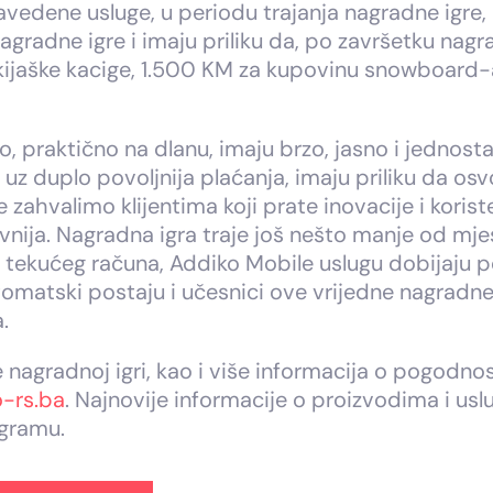
navedene usluge, u periodu trajanja nagradne igre, 
gradne igre i imaju priliku da, po završetku nagr
ijaške kacige, 1.500 KM za kupovinu snowboard-a 
to, praktično na dlanu, imaju brzo, jasno i jednos
uz duplo povoljnija plaćanja, imaju priliku da osv
zahvalimo klijentima koji prate inovacije i korist
avnija. Nagradna igra traje još nešto manje od mj
 tekućeg računa, Addiko Mobile uslugu dobijaju p
omatski postaju i učesnici ove vrijedne nagradne i
.
 nagradnoj igri, kao i više informacija o pogodno
-rs.ba
. Najnovije informacije o proizvodima i us
agramu.