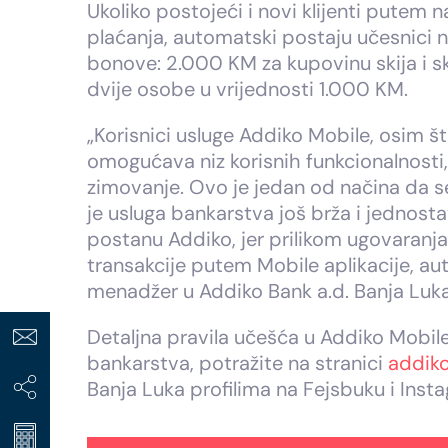
Ukoliko postojeći i novi klijenti putem 
plaćanja, automatski postaju učesnici na
bonove: 2.000 KM za kupovinu skija i sk
dvije osobe u vrijednosti 1.000 KM.
„Korisnici usluge Addiko Mobile, osim š
omogućava niz korisnih funkcionalnosti, 
zimovanje. Ovo je jedan od načina da se 
je usluga bankarstva još brža i jednost
postanu Addiko, jer prilikom ugovaranja
transakcije putem Mobile aplikacije, aut
menadžer u Addiko Bank a.d. Banja Luka
Detaljna pravila učešća u Addiko Mobile
bankarstva, potražite na stranici
addiko
Banja Luka profilima na Fejsbuku i Inst