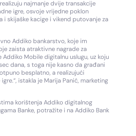
realizuju najmanje dvije transakcije
adne igre, osvoje vrijedne poklon
i skijaške kacige i vikend putovanje za
tavno Addiko bankarstvo, koje im
oje zaista atraktivne nagrade za
e Addiko Mobile digitalnu uslugu, uz koju
esec dana, s toga nije kasno da građani
otpuno besplatno, a realizujući
gre.“, istakla je Marija Panić, marketing
stima korištenja Addiko digitalnog
lugama Banke, potražite i na Addiko Bank