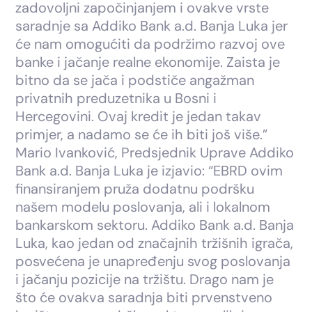
zadovoljni započinjanjem i ovakve vrste
saradnje sa Addiko Bank a.d. Banja Luka jer
će nam omogućiti da podržimo razvoj ove
banke i jačanje realne ekonomije. Zaista je
bitno da se jača i podstiče angažman
privatnih preduzetnika u Bosni i
Hercegovini. Ovaj kredit je jedan takav
primjer, a nadamo se će ih biti još više.”
Mario Ivanković, Predsjednik Uprave Addiko
Bank a.d. Banja Luka je izjavio: “EBRD ovim
finansiranjem pruža dodatnu podršku
našem modelu poslovanja, ali i lokalnom
bankarskom sektoru. Addiko Bank a.d. Banja
Luka, kao jedan od značajnih tržišnih igrača,
posvećena je unapređenju svog poslovanja
i jačanju pozicije na tržištu. Drago nam je
što će ovakva saradnja biti prvenstveno