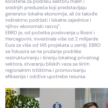
korištena za podršku sektoru malih i
srednjih preduzeća koji predstavljaju
generator lokalne ekonomije, ali će takođe
indirektno podržati i lokalne zajednice i
njihov ekonomski razvoj”.
EBRD je, od početka poslovanja u Bosni i
Hercegovini, investirala više od 2 milijarde
Eura za više od 145 projekata u zemlji. EBRD
se fokusira se na pružanje podrške
restrukturiranju i širenju lokalnog privatnog
sektora, stvaranju bliskih veza sa širim
regionalnim tržištima i promovisanju
efikasnije i održive upotrebe resursa.