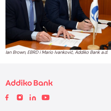
Ian Brown, EBRD i Mario Ivanković, Addiko Bank a.d.
Footer