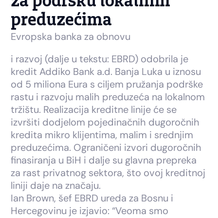
za podršku lokalnim
preduzećima
Evropska banka za obnovu
i razvoj (dalje u tekstu: EBRD) odobrila je
kredit Addiko Bank a.d. Banja Luka u iznosu
od 5 miliona Eura s ciljem pružanja podrške
rastu i razvoju malih preduzeća na lokalnom
tržištu. Realizacija kreditne linije će se
izvršiti dodjelom pojedinačnih dugoročnih
kredita mikro klijentima, malim i srednjim
preduzećima. Ograničeni izvori dugoročnih
finasiranja u BiH i dalje su glavna prepreka
za rast privatnog sektora, što ovoj kreditnoj
liniji daje na značaju.
Ian Brown, šef EBRD ureda za Bosnu i
Hercegovinu je izjavio: “Veoma smo