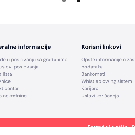
ralne informacije
Korisni linkovi
de u poslovanju sa građanima
Opšte informacije o zašti
uslovi poslovanja
podataka
 lista
Bankomati
vnice
Whistleblowing sistem
kt centar
Karijera
o nekretnine
Uslovi korišćenja
Postavke kolačića
P