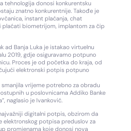
va tehnologija donosi konkurentsku
taju znatno konkurentnije. Takođe je
včanica, instant plaćanja, chat
ći plaćati biometrijom, implantom za čip
 ad Banja Luka je istakao virtuelnu
rtalu 2019, gdje osiguravamo potpuno
nicu. Proces je od početka do kraja, od
učujući elektronski potpis potpuno
o smanjila vrijeme potrebno za obradu
 dostupnih u poslovnicama Addiko Banke
, naglasio je Ivanković.
ajvažniji digitalni potpis, obzirom da
nje elektronskog potpisa preduslov za
ristup promjenama koje donosi nova