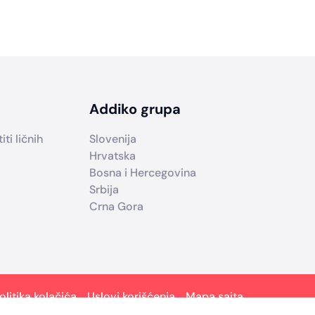
Addiko grupa
ti ličnih
Slovenija
Hrvatska
Bosna i Hercegovina
Srbija
Crna Gora
olitika kolačića
Uslovi korišćenja
Mapa sajta