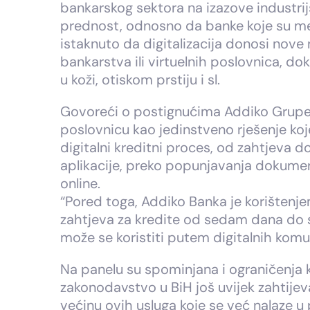
bankarskog sektora na izazove industrij
prednost, odnosno da banke koje su međ
istaknuto da digitalizacija donosi nove
bankarstva ili virtuelnih poslovnica, d
u koži, otiskom prstiju i sl.
Govoreći o postignućima Addiko Grupe, 
poslovnicu kao jedinstveno rješenje ko
digitalni kreditni proces, od zahtjeva 
aplikacije, preko popunjavanja dokumenta
online.
“Pored toga, Addiko Banka je korištenj
zahtjeva za kredite od sedam dana do 
može se koristiti putem digitalnih komu
Na panelu su spominjana i ograničenja ko
zakonodavstvo u BiH još uvijek zahtijeva
većinu ovih usluga koje se već nalaze u 