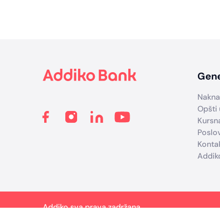
Footer
Gene
Nakna
Opšti 
Kursna
Poslo
Konta
Addik
Addiko sva prava zadržana.