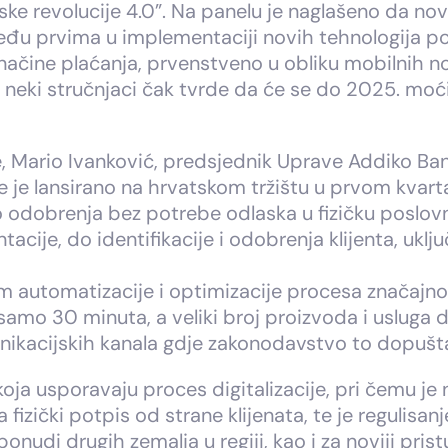
ske revolucije 4.0”. Na panelu je naglašeno da no
u prvima u implementaciji novih tehnologija pos
 načine plaćanja, prvenstveno u obliku mobilnih no
ok neki stručnjaci čak tvrde da će se do 2025. mo
Mario Ivanković, predsjednik Uprave Addiko Bank
je je lansirano na hrvatskom tržištu u prvom kva
do odobrenja bez potrebe odlaska u fizičku poslov
cije, do identifikacije i odobrenja klijenta, uklj
em automatizacije i optimizacije procesa značajn
samo 30 minuta, a veliki broj proizvoda i usluga
nikacijskih kanala gdje zakonodavstvo to dopušta”
ja usporavaju proces digitalizacije, pri čemu je n
 fizički potpis od strane klijenata, te je regulisa
ponudi drugih zemalja u regiji, kao i za noviji p