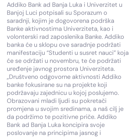
Addiko Bank ad Banja Luka i Univerzitet u
Banjoj Luci potpisali su Sporazum o
saradnji, kojim je dogovorena podrška
Banke aktivnostima Univerziteta, kao i
volonterski rad zaposlenika Banke. Addiko
banka će u sklopu ove saradnje podržati
manifestaciju “Studenti u susret nauci” koja
će se održati u novembru, te će podržati
uređenje javnog prostora Univerziteta.
„Društveno odgovorne aktivnosti Addiko
banke fokusirane su na projekte koji
podržavaju zajednicu u kojoj poslujemo.
Obrazovani mladi ljudi su pokretači
promjena u svojim sredinama, a naš cilj je
da podržimo te pozitivne priče. Addiko
Bank ad Banja Luka koncipira svoje
poslovanje na principima jasnog i