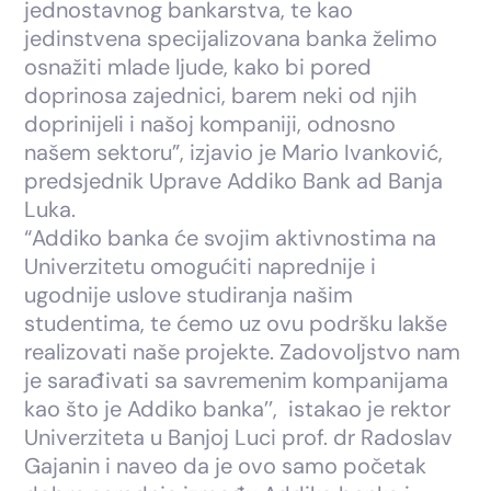
jednostavnog bankarstva, te kao
jedinstvena specijalizovana banka želimo
osnažiti mlade ljude, kako bi pored
doprinosa zajednici, barem neki od njih
doprinijeli i našoj kompaniji, odnosno
našem sektoru”, izjavio je Mario Ivanković,
predsjednik Uprave Addiko Bank ad Banja
Luka.
“Addiko banka će svojim aktivnostima na
Univerzitetu omogućiti naprednije i
ugodnije uslove studiranja našim
studentima, te ćemo uz ovu podršku lakše
realizovati naše projekte. Zadovoljstvo nam
je sarađivati sa savremenim kompanijama
kao što je Addiko banka’’, istakao je rektor
Univerziteta u Banjoj Luci prof. dr Radoslav
Gajanin i naveo da je ovo samo početak