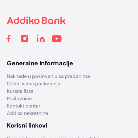
Footer
Generalne informacije
Naknade u poslovanju sa građanima
Opšti uslovi poslovanja
Kursna lista
Poslovnice
Kontakt centar
Addiko nekretnine
Korisni linkovi